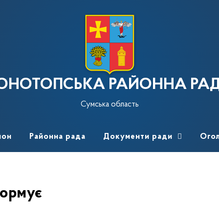
ОНОТОПСЬКА РАЙОННА РА
Сумська область
йон
Районна рада
Документи ради
Ого
формує