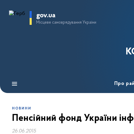
gov.ua
Місцеве самоврядування України
К
Про ра
НОВИНИ
Пенсійний фонд України ін
26.06.2015