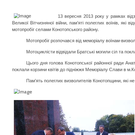
13 вересня 2013 року у рамках від
Великої Вітчизняної війни, пам’яті полеглих воїнів, які
мотопробіг селами Конотопського району.
Мотопробіг розпочався від меморіалу воїнам-визво
Мотоциклісти відвідали Братські могили сіл та покла
Цього дня голова Конотопської районної ради Анат
поклали корзини квітів до підніжжя Меморіалу Слави в м.К
Пам’ять полеглих визволителів Конотопщини, які н