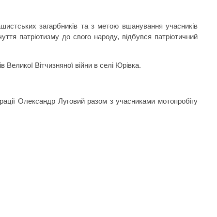
ашистських загарбників та з метою вшанування учасників
чуття патріотизму до свого народу, відбувся патріотичний
ів
Великої Вітчизняної війни в селі Юрівка.
трації Олександр Луговий разом з учасниками мотопробігу