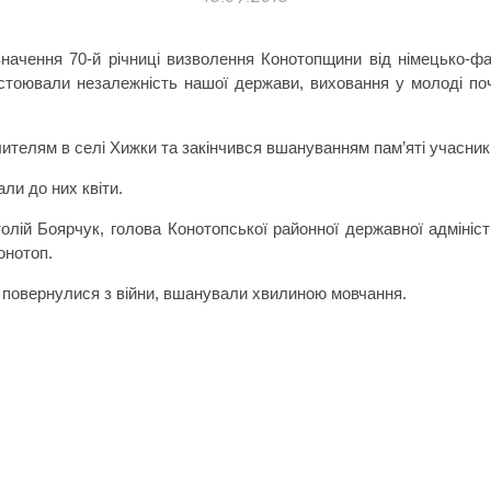
значення 70-й річниці визволення Конотопщини від німецько-ф
 відстоювали незалежність нашої держави, виховання у молоді по
лителям в селі Хижки та закінчився вшануванням пам
’яті учасник
ли до них квіти.
олій Боярчук, голова Конотопської районної державної адмініс
онотоп.
е повернулися з війни, вшанували хвилиною мовчання.