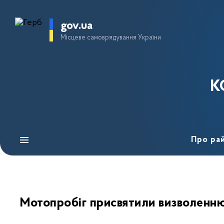
gov.ua
Місцеве самоврядування України
К
Про ра
Мотопробіг присвятили визволенн