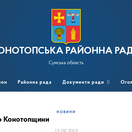
ОНОТОПСЬКА РАЙОННА РА
Сумська область
йон
Районна рада
Документи ради
Ого
НОВИНИ
ю Конотопщини
13.09.2013