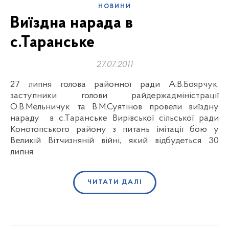
НОВИНИ
Виїздна нарада в
с.Таранське
27.07.2011
27 липня голова районної ради А.В.Боярчук,
заступники голови райдержадміністрації
О.В.Мельничук та В.М.Суятінов провели виїздну
нараду в с.Таранське Вирівської сільської ради
Конотопського району з питань імітації бою у
Великій Вітчизняній війні, який відбудеться 30
липня.
ЧИТАТИ ДАЛІ