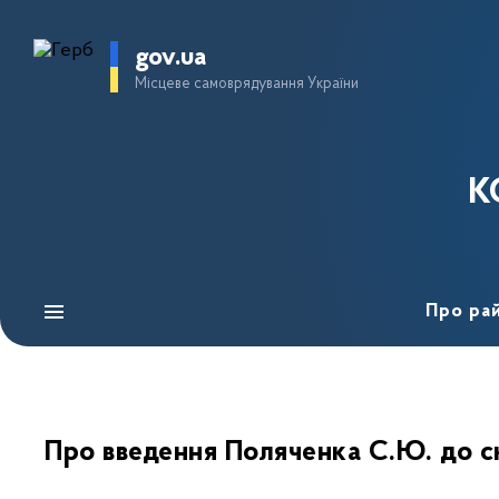
gov.ua
Місцеве самоврядування України
К
Про ра
Про введення Поляченка С.Ю. до ск