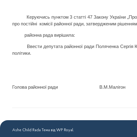
Керуючись пунктом 3 статті 47 Закону України „Про міс
про постійні комісії районної ради, затвердженим рішенням
районна рада вирішила:
Ввести депутата районної ради Поляченка Сергія Юрійов
політики.
Голова районної ради В.М.Малігон
Ashe Child Rada Тема від
WP Royal
.