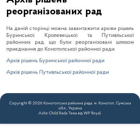
реорганізованих рад
На даній сторінці можна завантажити архіви рішель
Буринської, Кролевецької та Путивльської
районних рад, що були реорганізовані шляхом
приєднання до Конотопської районної ради.
Архів рішень Буринської районної ради
Архів рішень Путивльської районної ради
Copyright © 2026 Конотопська районна рада. м. Конотоп, Сумська
обл., Україна
Ashe Child Rada Тема від
WP Royal
.