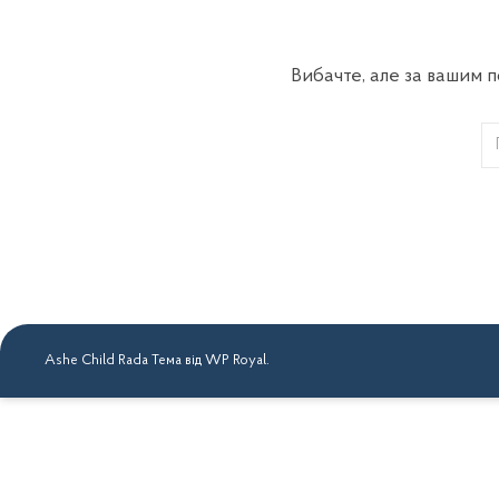
Вибачте, але за вашим 
Ashe Child Rada Тема від
WP Royal
.