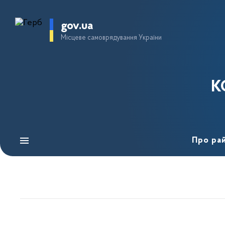
gov.ua
Місцеве самоврядування України
К
Про ра