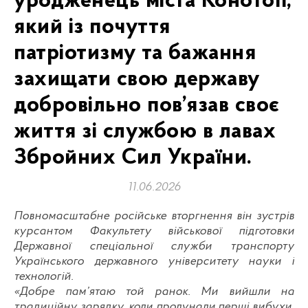
уродженець міста Конотоп,
який із почуття
патріотизму та бажання
захищати свою державу
добровільно пов’язав своє
життя зі службою в лавах
Збройних Сил України.
11.06.2026
Повномасштабне російське вторгнення він зустрів
курсантом Факультету військової підготовки
Державної спеціальної служби транспорту
Українського державного університету науки і
технологій.
«Добре пам’ятаю той ранок. Ми вийшли на
традиційну зарядку, коли пролунали перші вибухи.