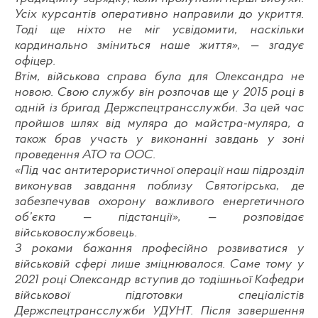
Усіх курсантів оперативно направили до укриття.
Тоді ще ніхто не міг усвідомити, наскільки
кардинально зміниться наше життя», — згадує
офіцер.
Втім, військова справа була для Олександра не
новою. Свою службу він розпочав ще у 2015 році в
одній із бригад Держспецтрансслужби. За цей час
пройшов шлях від муляра до майстра-муляра, а
також брав участь у виконанні завдань у зоні
проведення АТО та ООС.
«Під час антитерористичної операції наш підрозділ
виконував завдання поблизу Святогірська, де
забезпечував охорону важливого енергетичного
об’єкта — підстанції», — розповідає
військовослужбовець.
З роками бажання професійно розвиватися у
військовій сфері лише зміцнювалося. Саме тому у
2021 році Олександр вступив до тодішньої Кафедри
військової підготовки спеціалістів
Держспецтрансслужби УДУНТ. Після завершення