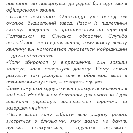
навчання він повернувся до рідної бригади вже в
офіцерському званні.
Сьогодні лейтенант Олександр уже понад рік
очолює будівельний взвод. Разом із підлеглими
виконує завдання за призначенням на території
Полтавської та Сумської областей. Служба
передбачає часті відрядження, тому кожну вільну
хвилину він намагається присвятити найріднішим
— дружині та синові.
«Коли збираюся у відрядження, син завжди
запитує, коли повернуся додому. Йому важко
розуміти такі розлуки, але є обов’язок, який я
повинен виконувати», — говорить офіцер.
Саме тому свої відпустки він проводить виключно в
колі сім’ї. Найбільшим бажанням для нього, як і для
мільйонів українців, залишається перемога та
завершення війни.
«Після війни хочу зібрати всю родину разом,
зустрітися з близькими, яких давно не бачив.
Будемо спілкуватися, згадувати пережите,