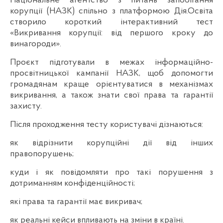
Національне агентство з питань запобігання
корупції (НАЗК) спільно з платформою Дія.Освіта
створило короткий інтерактивний тест
«Викривання корупції: від першого кроку до
винагороди».
Проєкт підготували в межах інформаційно-
просвітницької кампанії НАЗК, щоб допомогти
громадянам краще орієнтуватися в механізмах
викривання, а також знати свої права та гарантії
захисту.
Після проходження тесту користувачі дізнаються:
як відрізнити корупційні дії від інших
правопорушень;
куди і як повідомляти про такі порушення з
дотриманням конфіденційності;
які права та гарантії має викривач;
як реальні кейси впливають на зміни в країні.