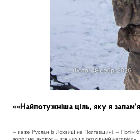
««Найпотужніша ціль, яку я запам’я
— каже Руслан із Лохвиці на Полтавщині. — Потім б
ворог не шкодує — для них це розхідний матеріал».