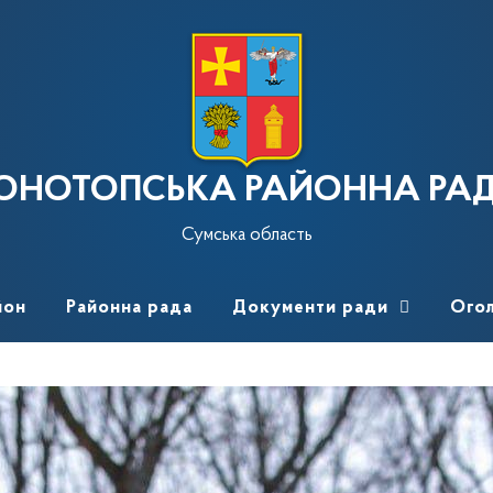
ОНОТОПСЬКА РАЙОННА РА
Сумська область
йон
Районна рада
Документи ради
Ого