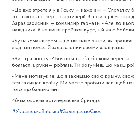
«Це вже втретє я у війську, — каже він. — Спочатку 
то в піхоті, а тепер — в артилерії. В артилерії мені
Зараз захисник — командир гармати. «Але до цьог
навідника. Я не лише пройшов курс, а й маю бойовий
«Бути командиром — це не лише знати, як працює г
людьми немає. Я задоволений своїми хлопцями».
«Чи страшно тут? Боятися треба, бо коли перестаєш 
бояться, а руки — роблять. Ти розумієш, що маєш р
«Мене мотивує те, що я захищаю свою країну, свою 
теж захищає країну. Ми маємо зробити все, щоб наш
того, що бачимо ми».
48-ма окрема артилерійська бригада
#УкраїнськеВійсько
#ЗахищаємоСвоє