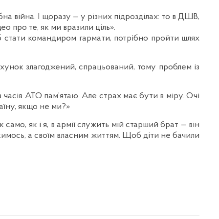
на війна. І щоразу — у різних підрозділах: то в ДШВ,
ео про те, як ми вразили ціль».
б стати командиром гармати, потрібно пройти шлях
ахунок злагоджений, спрацьований, тому проблем із
 часів АТО пам’ятаю. Але страх має бути в міру. Очі
аїну, якщо не ми?»
мо, як і я, в армії служить мій старший брат — він
кимось, а своїм власним життям. Щоб діти не бачили