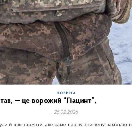
НОВИНИ
тав, — це ворожий “Гіацинт”,
25.02.2026
ули й інші гармати, але саме першу знищену пам’ятаю н