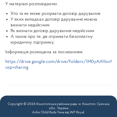
У матеріалі розповідаємо:
Хто та як може розірвати договір дарування
У яких випадках договір дарування можна
визнати недійсним
Як визнати договір дарування недійсним
А також про те, де отримати безоплатну
юридичну підтримку.
Інформація розміщена за посиланням:
https://drive.google.com/drive/folders/1M0yAAYov
usp=sharing
Copyright © 2026 Конотопська районна рада. м. Конотоп, Сумська
обл., Україна
Ashe Child Rada Тема від
WP Royal
.