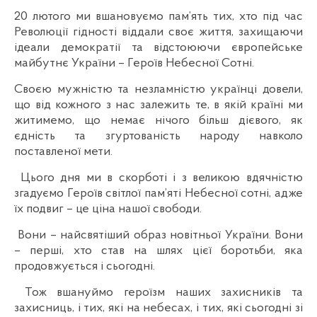
20 лютого ми вшановуємо пам’ять тих, хто під час
Революції гідності віддали своє життя, захищаючи
ідеали демократії та відстоюючи європейське
майбутнє України – Героїв Небесної Сотні.
Своєю мужністю та незламністю українці довели,
що від кожного з нас залежить те, в якій країні ми
житимемо, що немає нічого більш дієвого, як
єдність та згуртованість народу навколо
поставленої мети.
Цього дня ми в скорботі і з великою вдячністю
згадуємо Героїв світлої пам’яті Небесної сотні, адже
їх подвиг – це ціна нашої свободи.
Вони – найсвятіший образ новітньої України. Вони
– перші, хто став на шлях цієї боротьби, яка
продовжується і сьогодні.
Тож вшануймо героїзм наших захисників та
захисниць, і тих, які на небесах, і тих, які сьогодні зі