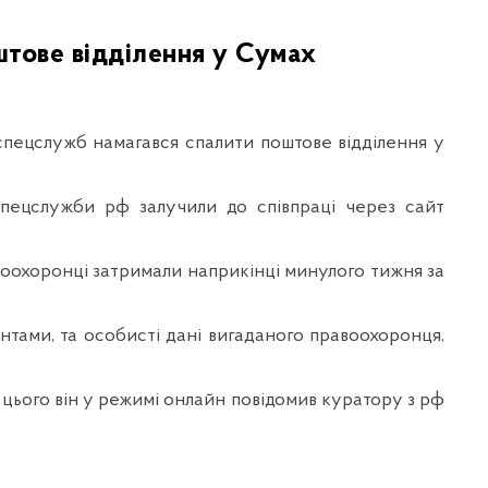
штове відділення у Сумах
спецслужб намагався спалити поштове відділення у
спецслужби рф залучили до співпраці через сайт
авоохоронці затримали наприкінці минулого тижня за
нтами, та особисті дані вигаданого правоохоронця,
я цього він у режимі онлайн повідомив куратору з рф