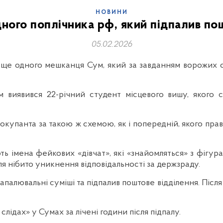
НОВИНИ
ного поплічника рф, який підпалив по
05.02.2026
 ще одного мешканця Сум, який за завданням ворожих 
м виявився 22-річний студент місцевого вишу, якого 
окупанта за такою ж схемою, як і попередній, якого пр
ь імена фейкових «дівчат», які «знайомляться» з фігура
ля нібито уникнення відповідальності за держзраду.
апалювальні суміші та підпалив поштове відділення. Післ
ідах» у Сумах за лічені години після підпалу.