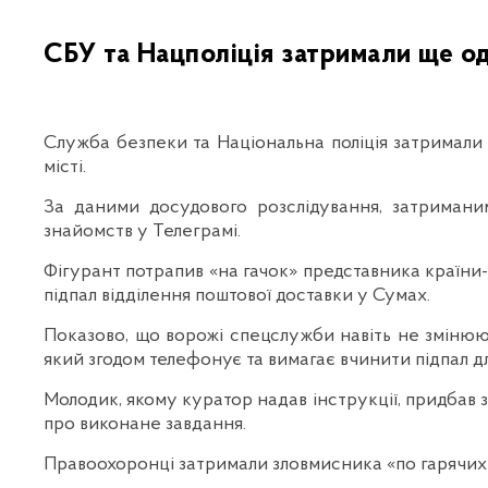
СБУ та Нацполіція затримали ще од
Служба безпеки та Національна поліція затримали
місті.
За даними досудового розслідування, затримани
знайомств у Телеграмі.
Фігурант потрапив «на гачок» представника країни-
підпал відділення поштової доставки у Сумах.
Показово, що ворожі спецслужби навіть не змінюют
який згодом телефонує та вимагає вчинити підпал д
Молодик, якому куратор надав інструкції, придбав з
про виконане завдання.
Правоохоронці затримали зловмисника «по гарячих сл