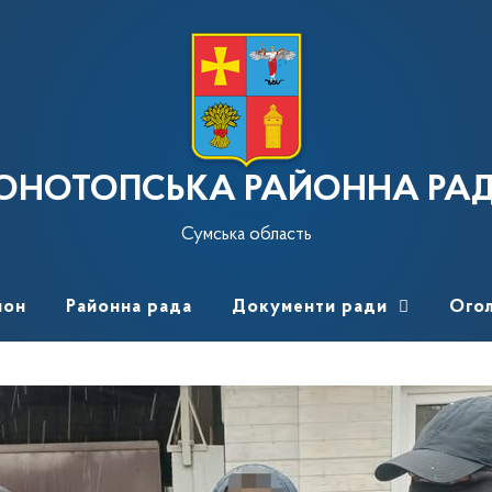
ОНОТОПСЬКА РАЙОННА РА
Сумська область
йон
Районна рада
Документи ради
Ого