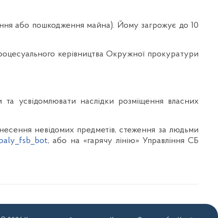
щення або пошкодження майна). Йому загрожує до 10
 процесуального керівництва Окружної прокуратури
и та усвідомлювати наслідки розміщення власних
енесення невідомих предметів, стеження за людьми
spaly_fsb_bot
, або на «гарячу лінію» Управління СБ