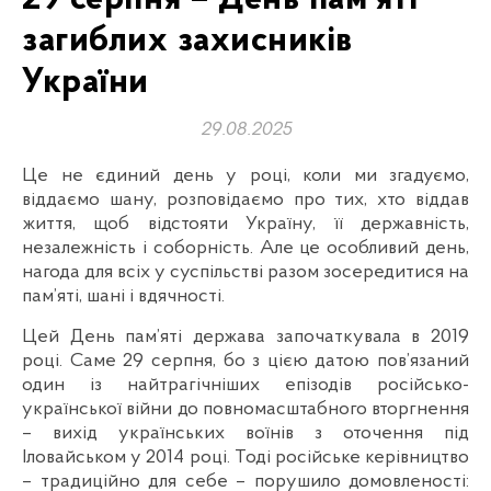
загиблих захисників
України
29.08.2025
Це не єдиний день у році, коли ми згадуємо,
віддаємо шану, розповідаємо про тих, хто віддав
життя, щоб відстояти Україну, її державність,
незалежність і соборність. Але це особливий день,
нагода для всіх у суспільстві разом зосередитися на
пам’яті, шані і вдячності.
Цей День пам’яті держава започаткувала в 2019
році. Саме 29 серпня, бо з цією датою пов’язаний
один із найтрагічніших епізодів російсько-
української війни до повномасштабного вторгнення
– вихід українських воїнів з оточення під
Іловайськом у 2014 році. Тоді російське керівництво
– традиційно для себе – порушило домовленості: