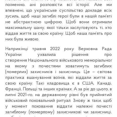
поіменно, ані розповісти всі історії. Але ми
впевнені, що українське суспільство докладе всіх
зусиль, щоб наші загиблі герої були в нашій пам’яті
не абстрактною цифрою. Щоб вони отримали
максимальну шану, якої тільки заслуговують ті, хто
віддав життя за свою країну. Щоб наша пам’ять про
них була живою.
Наприкінці травня 2022 року Верховна Рада
України ухвалила рішення про
створення Національного військового меморіального 
на якому з почестями ховатимуть загиблих
(померлих) захисників і захисниць. Це – світова
практика вшанування воїнів, які віддали життя за
свою країну. Такі кладовища є в США, Канаді,
Франції, Польщі та інших країнах. А за рік до цього, в
липні 2021-го, на державному рівні був прийнятий
військовий поховальний ритуал. Знову ж таки, щоб
у момент поховання віддати належні почесті
загиблому (померлому) захисникові чи захисниці,