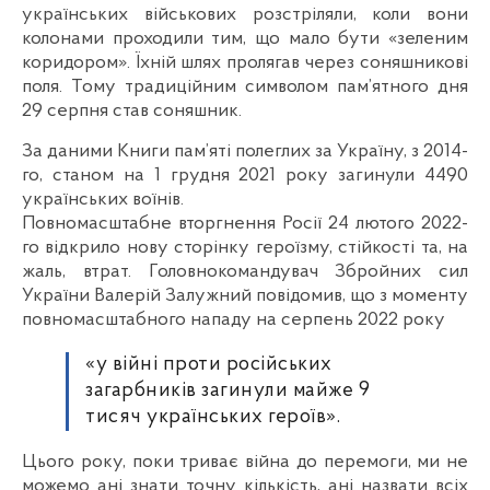
українських військових розстріляли, коли вони
колонами проходили тим, що мало бути «зеленим
коридором». Їхній шлях пролягав через соняшникові
поля. Тому традиційним символом пам’ятного дня
29 серпня став соняшник.
За даними Книги пам’яті полеглих за Україну, з 2014-
го, станом на 1 грудня 2021 року загинули 4490
українських воїнів.
Повномасштабне вторгнення Росії 24 лютого 2022-
го відкрило нову сторінку героїзму, стійкості та, на
жаль, втрат. Головнокомандувач Збройних сил
України Валерій Залужний повідомив, що з моменту
повномасштабного нападу на серпень 2022 року
«у війні проти російських
загарбників загинули майже 9
тисяч українських героїв».
Цього року, поки триває війна до перемоги, ми не
можемо ані знати точну кількість, ані назвати всіх