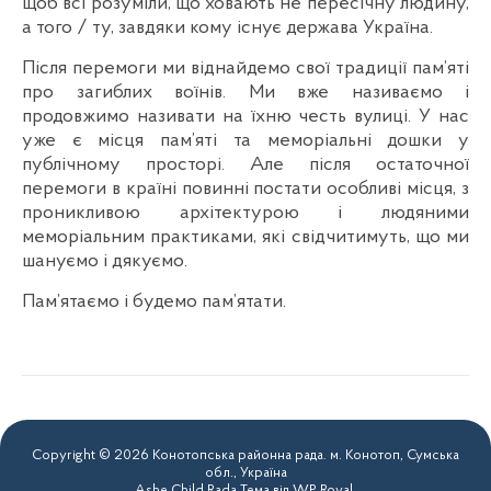
щоб всі розуміли, що ховають не пересічну людину,
а того / ту, завдяки кому існує держава Україна.
Після перемоги ми віднайдемо свої традиції пам’яті
про загиблих воїнів. Ми вже називаємо і
продовжимо називати на їхню честь вулиці. У нас
уже є місця пам’яті та меморіальні дошки у
публічному просторі. Але після остаточної
перемоги в країні повинні постати особливі місця, з
проникливою архітектурою і людяними
меморіальним практиками, які свідчитимуть, що ми
шануємо і дякуємо.
Пам’ятаємо і будемо пам’ятати.
Copyright © 2026 Конотопська районна рада. м. Конотоп, Сумська
обл., Україна
Ashe Child Rada Тема від
WP Royal
.