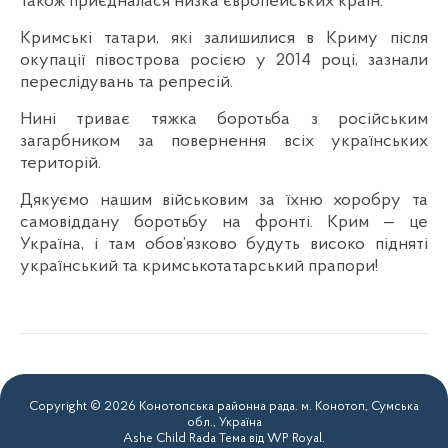
також приєдналася низка європейських країн.
Кримські татари, які залишилися в Криму після
окупації півострова росією у 2014 році, зазнали
переслідувань та репресій.
Нині триває тяжка боротьба з російським
загарбником за повернення всіх українських
територій.
Дякуємо нашим військовим за їхню хоробру та
самовіддану боротьбу на фронті. Крим — це
Україна, і там обов’язково будуть високо підняті
український та кримськотатарський прапори!
Copyright © 2026 Конотопська районна рада. м. Конотоп, Сумська
обл., Україна
Ashe Child Rada Тема від
WP Royal
.