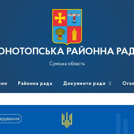
ОНОТОПСЬКА РАЙОННА РА
Сумська область
йон
Районна рада
Документи ради
Ого