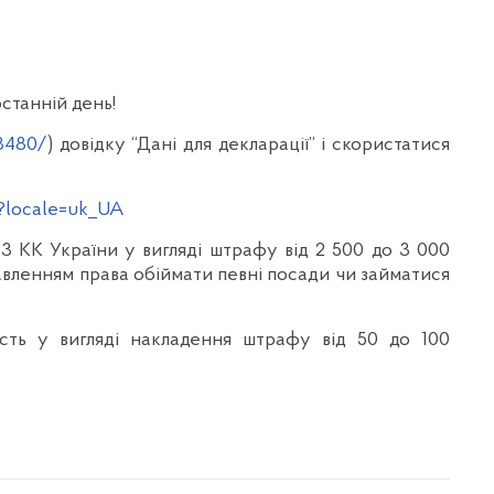
станній день!
83480/
) довідку “Дані для декларації” і скористатися
?locale=uk_UA
-3 КК України у вигляді штрафу від 2 500 до 3 000
бавленням права обіймати певні посади чи займатися
ість у вигляді накладення штрафу від 50 до 100