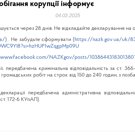
обігання корупції інформує
04.03.2025
ується через 28 днів. Не відкладайте декларування на о
ua/
) . Не забудьте сформувати (
https://nazk.gov.ua/uk/
4-OWC9YI8?si=hzHUP1wZqgpMp09U
//www.facebook.com/NAZKgov/posts/1038644318301380
ї, передбачена кримінальна відповідальність за ст. 366
громадських робіт на строк від 150 до 240 годин, з поз
кларації передбачена адміністративна відповідальн
ст. 172-6 КУпАП).