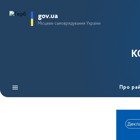
gov.ua
Місцеве самоврядування України
К
Про ра