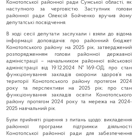
Конотопської районної ради Сумської області, як
наступного за черговістю. Заступник голови
районної ради Олексій Бойченко вручив йому
депутатські посвідчення.
В ході сесії депутати заслухали і взяли до відома
інформації доповідачів: про районний бюджет
Конотопського району на 2025 рік, затверджений
розпорядженням голови районної державної
адміністрації – начальником районної військової
адміністрації від 19.12.2024 №169-ОД; про стан
функціонування закладів охорони здоров’я на
території Конотопського району протягом 2024
року та перспективи на 2025 рік; про стан
функціонування закладів освіти Конотопського
району протягом 2024 року та мережа на 2024-
2025 навчальний рік.
Були прийняті рішення з питань щодо: викладення
районної програми підтримки діяльності
Конотопської районної ради для забезпечення