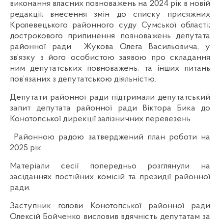
виконання власних повноважень на 2024 рік в новій
редакції; внесення змін до списку присяжних
Кролевецького районного суду Сумської області;
дострокового припинення повноважень депутата
районної ради Жукова Олега Васильовича, у
зв’язку з його особистою заявою про складання
ним депутатських повноважень; та інших питань
пов’язаних з депутатською діяльністю.
Депутати районної ради підтримали депутатський
запит депутата районної ради Віктора Бика до
Конотопської дирекції залізничних перевезень.
Районною радою затверджений план роботи на
2025 рік.
Матеріали сесії попередньо розглянули на
засіданнях постійних комісій та президії районної
ради.
Заступник голови Конотопської районної ради
Олексій Бойченко висловив вдячність депутатам за