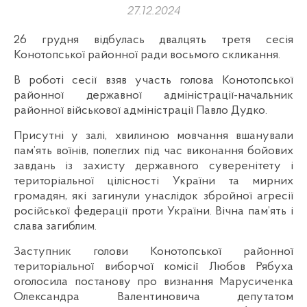
27.12.2024
26 грудня відбулась двалцять третя сесія
Конотопської районної ради восьмого скликання.
В роботі сесії взяв участь голова Конотопської
районної державної адміністрації-начальник
районної військової адміністрації Павло Дудко.
Присутні у залі, хвилиною мовчання вшанували
пам’ять воїнів, полеглих під час виконання бойових
завдань із захисту державного суверенітету і
територіальної цілісності України та мирних
громадян, які загинули унаслідок збройної агресії
російської федерації проти України. Вічна пам’ять і
слава загиблим.
Заступник голови Конотопської районної
територіальної виборчої комісії Любов Рябуха
оголосила постанову про визнання Марусиченка
Олександра Валентиновича депутатом