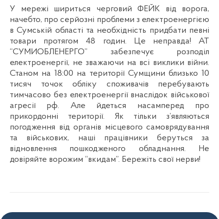
У мережі шириться черговий ФЕЙК від ворога,
начебто, про серйозні проблеми з електроенергією
в Сумській області та необхідність придбати певні
товари протягом 48 годин. Це неправда! АТ
“СУМИОБЛЕНЕРГО” забезпечує розподіл
електроенергії, не зважаючи на всі виклики війни.
Станом на 18:00 на території Сумщини близько 10
тисяч точок обліку споживачів перебувають
тимчасово без електроенергії внаслідок військової
агресії рф. Але йдеться насамперед про
прикордонні території. Як тільки з’являються
погодження від органів місцевого самоврядування
та військових, наші працівники беруться за
відновлення пошкодженого обладнання. Не
довіряйте ворожим “вкидам”. Бережіть свої нерви!