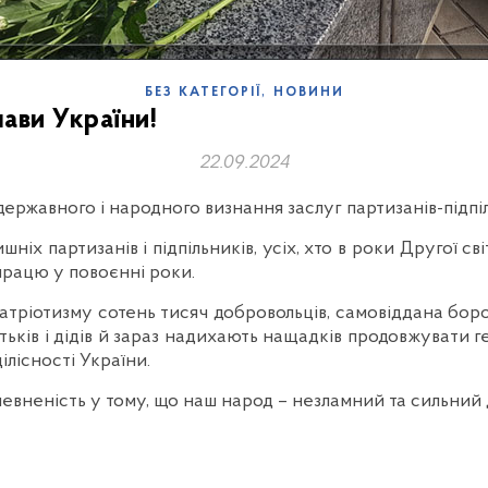
,
БЕЗ КАТЕГОРІЇ
НОВИНИ
ави України!
22.09.2024
ержавного і народного визнання заслуг партизанів-підпіл
іх партизанів і підпільників, усіх, хто в роки Другої св
працю у повоєнні роки.
тріотизму сотень тисяч добровольців, самовіддана боро
тьків і дідів й зараз надихають нащадків продовжувати 
ілісності України.
евненість у тому, що наш народ – незламний та сильний 