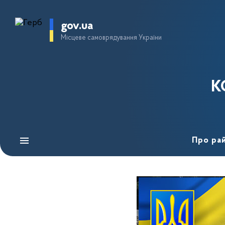
gov.ua
Місцеве самоврядування України
К
Про ра