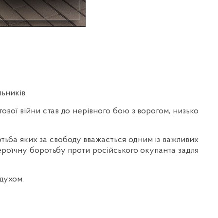
ьників.
ітової війни став до нерівного бою з ворогом, низько
тьба яких за свободу вважається одним із важливих
героїчну боротьбу проти російського окупанта задля
духом.