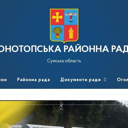
ОНОТОПСЬКА РАЙОННА РА
Сумська область
йон
Районна рада
Документи ради
Ого