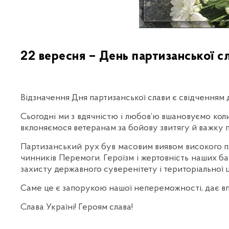
22 вересня – День партизанської сл
Відзначення Дня партизанської слави є свідченням д
Сьогодні ми з вдячністю і любов’ю вшановуємо колишн
вклоняємося ветеранам за бойову звитягу й важку 
Партизанський рух був масовим виявом високого па
чинників Перемоги. Героїзм і жертовність наших ба
захисту державного суверенітету і територіальної ц
Саме це є запорукою нашої непереможності, дає вп
Слава Україні! Героям слава!