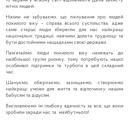
15 червня у всьому світі відзначають День захисту
літніх людей.
Ніколи не забуваємо, що піклування про людей
похилого віку – справа всього суспільства, адже
саме старші люди зберегли для нас найкращі
національні традиції, навчили долати труднощі та
бути достойними нащадками своєї держави.
Пам’ятаймо, люди похилого віку належать до
найбільшої групи ризику, тому потребують нашої
особливої підтримки та турботи в цей складний
час.
Шануємо, оберігаємо, захищаємо, створюємо
найкращі умови для життя та відпочинку нашим
бабусям та дідусям.
Висловлюємо їм глибоку вдячність за все, що вони
зробили заради нас та майбутнього!