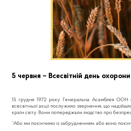
5 червня – Всесвітній день охорон
15 грудня 1972 року Генеральна Асамблея ООН о
всесвітньої акції послужило звернення, що надійшл
країн світу. Вони попереджали людство про безпре
“Або ми покінчимо із забрудненням, або воно покінч