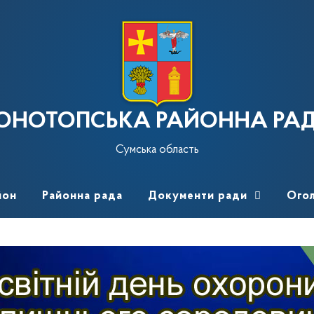
ОНОТОПСЬКА РАЙОННА РА
Сумська область
йон
Районна рада
Документи ради
Ого