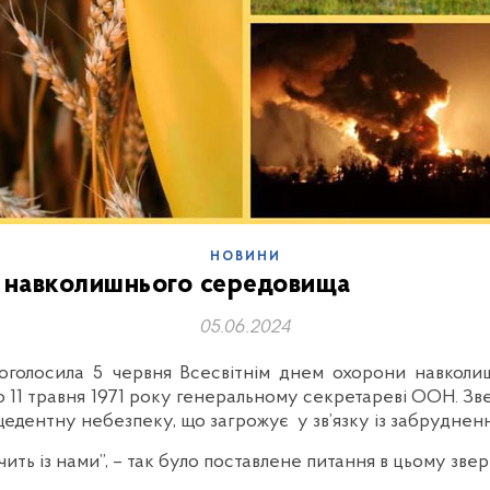
НОВИНИ
и навколишнього середовища
05.06.2024
голосила 5 червня Всесвітнім днем охорони навколи
о 11 травня 1971 року генеральному секретареві ООН. Зве
цедентну небезпеку, що загрожує у зв’язку із забрудне
ить із нами”, – так було поставлене питання в цьому звер