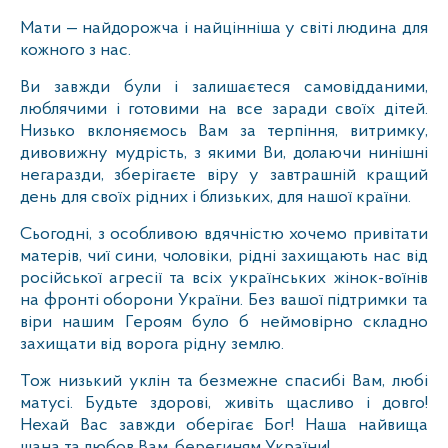
Мати — найдорожча і найцінніша у світі людина для
кожного з нас.
Ви завжди були і залишаєтеся самовідданими,
люблячими і готовими на все заради своїх дітей.
Низько вклоняємось Вам за терпіння, витримку,
дивовижну мудрість, з якими Ви, долаючи нинішні
негаразди, зберігаєте віру у завтрашній кращий
день для своїх рідних і близьких, для нашої країни.
Сьогодні, з особливою вдячністю хочемо привітати
матерів, чиї сини, чоловіки, рідні захищають нас від
російської агресії та всіх українських жінок-воїнів
на фронті оборони України. Без вашої підтримки та
віри нашим Героям було б неймовірно складно
захищати від ворога рідну землю.
Тож низький уклін та безмежне спасибі Вам, любі
матусі. Будьте здорові, живіть щасливо і довго!
Нехай Вас завжди оберігає Бог! Наша найвища
шана та любов Вам, берегиням України!