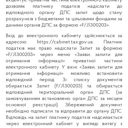
акцентує, приватна частина електронного кабінету
дозволяє платнику податків надіслати до
відповідного органу ДПС запит щодо стану
розрахунків з бюджетами та цільовими фондами за
даними органів ДПС за формою «F/J1300203».
Вхід до електронного кабінету здійснюється за
адресою: https://cabinet.tax.gov.ua. Платник
податків має право надіслати Запит за формою
«F/J1300203» через меню «Заяви, запити для
отримання інформації» приватної частини
електронного кабінету. У вікні «Заяви, запити для
отримання інформації» можливо встановити
відповідний період. Зі списку документів
обирається Запит (F/J1300203) та обирається
відповідний територіальний орган ДПС (за
замовчуванням встановлено орган ДПС за місцем
основної реєстрації). Збережений документ
необхідно підписати та відправити до органу ДПС.
Відповідь на запит платнику податків надсилається
через електронний кабінет у вигляді витягу з