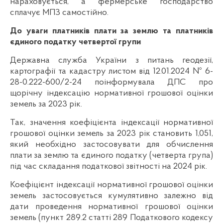
нараховується, а фермерське господарство
сплачує МПЗ самостійно.
До уваги платників плати за землю та платників
єдиного податку четвертої групи
Державна служба України з питань геодезії,
картографії та кадастру листом від 12.01.2024 № 6-
28-0.222-600/2-24 поінформувала ДПС про
щорічну індексацію нормативної грошової оцінки
земель за 2023 рік.
Так, значення коефіцієнта індексації нормативної
грошової оцінки земель за 2023 рік становить 1,051,
який необхідно застосовувати для обчислення
плати за землю та єдиного податку (четверта група)
під час складання податкової звітності на 2024 рік.
Коефіцієнт індексації нормативної грошової оцінки
земель застосовується кумулятивно залежно від
дати проведення нормативної грошової оцінки
земель (пункт 289.2 статті 289 Податкового кодексу