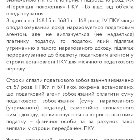
визначеною п.п. 1.3 п. 16 прим. 1 підрозд. 10 розд. XX
«Перехідні положення» ПКУ –1,5 відс. від об’єкта
оподаткування.
Згідно з п.п. 168.1.5 п. 168.1 ст. 168 розд. IV ПКУ якщо
оподатковуваний дохід нараховується податковим
агентом, але не виплачується (не надається)
платнику податку, то податок, який підлягає
утриманню з такого нарахованого доходу, підлягає
перерахуванню до бюджету податковим агентом у
строки, встановлені ПКУ для місячного податкового
періоду.
Строки сплати податкового зобов’язання визначено
ст. 57 розд. ІІ ПКУ, п. 57.1 якої, зокрема, встановлено,
що податковий агент зобов’язаний сплатити суму
податкового зобов’язання (суму нарахованого
(утриманого) податку), самостійно визначеного
ним з доходу, що виплачується на користь платника
податку – фізичної особи та за рахунок такої
виплати, у строки, передбачені ПКУ.