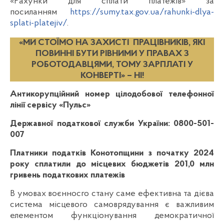
«Рахунки для сплати платежів» за
посиланням
https://sumy.tax.gov.ua/rahunki-dlya-
splati-platejiv/
.
«МИ СТОЇМО НА ЗАХИСТІ ПРАЦІВНИКІВ, ЯКІ
ПОВИННІ БУТИ РІВНИМИ У ПРАВАХ З
РОБОТОДАВЦЯМИ, ТОМУ ЗАРПЛАТІ У
КОНВЕРТІ» – НІ!
Антикорупційний номер цілодобової телефонної
лінії сервісу
«
Пульс
»
Державної податкової служби України: 0800-501-
007
Платники податків Конотопщини з початку 2024
року сплатили до місцевих бюджетів 201,0 млн
гривень податкових платежів
В умовах воєнносго стану саме ефективна та дієва
система місцевого самоврядування є важливим
елементом функціонування демократичної