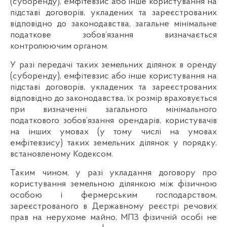
(суборенду), емфітевзис або інше користування на
підставі договорів, укладених та зареєстрованих
відповідно до законодавства, загальне мінімальне
податкове зобов’язання визначається
контролюючим органом.
У разі передачі таких земельних ділянок в оренду
(суборенду), емфітевзис або інше користування на
підставі договорів, укладених та зареєстрованих
відповідно до законодавства, їх розмір враховується
при визначенні загального мінімального
податкового зобов’язання орендарів, користувачів
на інших умовах (у тому числі на умовах
емфітевзису) таких земельних ділянок у порядку,
встановленому Кодексом.
Таким чином, у разі укладання договору про
користування земельною ділянкою між фізичною
особою і фермерським господарством,
зареєстрованого в Державному реєстрі речових
прав на нерухоме майно, МПЗ фізичній особі не