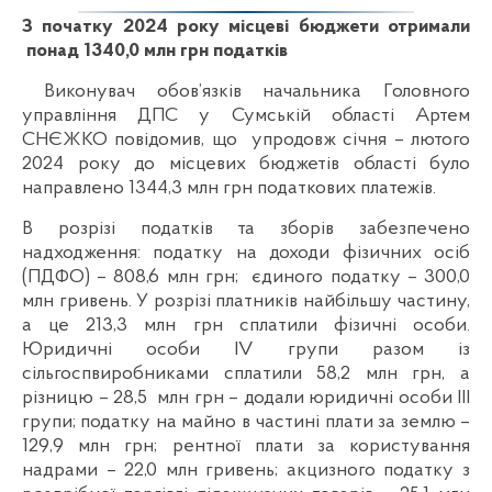
З початку 2024 року місцеві бюджети отримали
понад 1340,0 млн грн податків
Виконувач обов’язків начальника Головного
управління ДПС у Сумській області Артем
СНЄЖКО повідомив, що упродовж січня – лютого
2024 року до місцевих бюджетів області було
направлено 1344,3 млн грн податкових платежів.
В розрізі податків та зборів забезпечено
надходження: податку на доходи фізичних осіб
(ПДФО) – 808,6 млн грн; єдиного податку – 300,0
млн гривень. У розрізі платників найбільшу частину,
а це 213,3 млн грн сплатили фізичні особи.
Юридичні особи IV групи разом із
сільгоспвиробниками сплатили 58,2 млн грн, а
різницю – 28,5 млн грн – додали юридичні особи III
групи; податку на майно в частині плати за землю –
129,9 млн грн; рентної плати за користування
надрами – 22,0 млн гривень; акцизного податку з