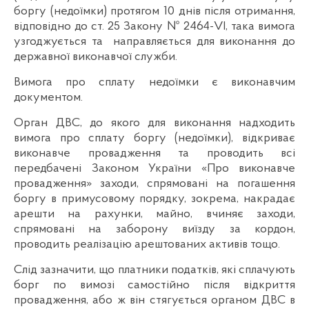
боргу (недоїмки) протягом 10 днів після отримання,
відповідно до ст. 25 Закону № 2464-VІ, така вимога
узгоджується та направляється для виконання до
державної виконавчої служби.
Вимога про сплату недоїмки є виконавчим
документом.
Орган ДВС, до якого для виконання надходить
вимога про сплату боргу (недоїмки), відкриває
виконавче провадження та проводить всі
передбачені Законом України «Про виконавче
провадження» заходи, спрямовані на погашення
боргу в примусовому порядку, зокрема, накрадає
арешти на рахунки, майно, вчиняє заходи,
спрямовані на заборону виїзду за кордон,
проводить реалізацію арештованих активів тощо.
Слід зазначити, що платники податків, які сплачують
борг по вимозі самостійно після відкриття
провадження, або ж він стягується органом ДВС в