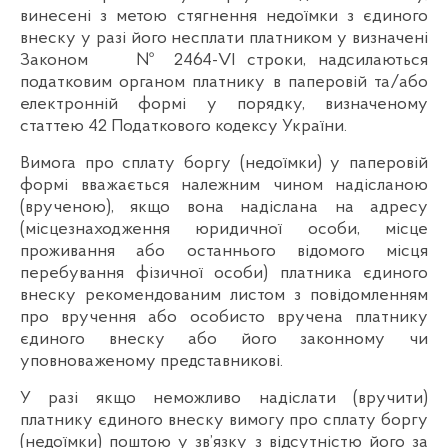
винесені з метою стягнення недоїмки з єдиного
внеску у разі його несплати платником у визначені
Законом № 2464-VІ строки, надсилаються
податковим органом платнику в паперовій та/або
електронній формі у порядку, визначеному
статтею 42 Податкового кодексу України.
Вимога про сплату боргу (недоїмки) у паперовій
формі вважається належним чином надісланою
(врученою), якщо вона надіслана на адресу
(місцезнаходження юридичної особи, місце
проживання або останнього відомого місця
перебування фізичної особи) платника єдиного
внеску рекомендованим листом з повідомленням
про вручення або особисто вручена платнику
єдиного внеску або його законному чи
уповноваженому представникові.
У разі якщо неможливо надіслати (вручити)
платнику єдиного внеску вимогу про сплату боргу
(недоїмки) поштою у зв’язку з відсутністю його за