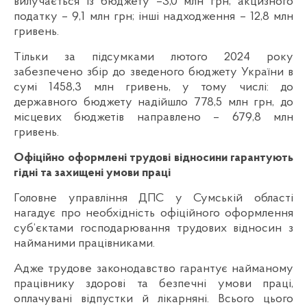
вилучається із бюджету –3,0 млн грн; акцизного
податку – 9,1 млн грн; інші надходження – 12,8 млн
гривень.
Тільки за підсумками лютого 2024 року
забезпечено збір до зведеного бюджету України в
сумі 1458,3 млн гривень, у тому числі: до
державного бюджету надійшло 778,5 млн грн, до
місцевих бюджетів направлено – 679,8 млн
гривень.
Офіційно оформлені трудові відносини гарантують
гідні та захищені умови праці
Головне управління ДПС у Сумській області
нагадує про необхідність офіційного оформлення
суб’єктами господарювання трудових відносин з
найманими працівниками.
Адже трудове законодавство гарантує найманому
працівнику здорові та безпечні умови праці,
оплачувані відпустки й лікарняні. Всього цього