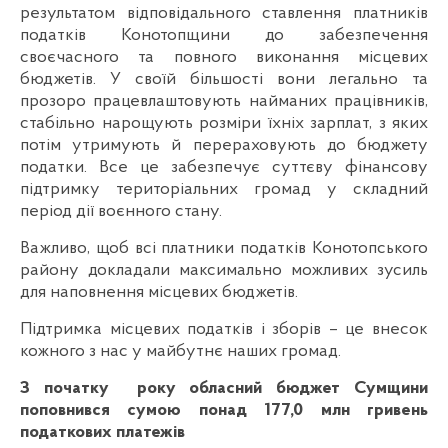
результатом відповідального ставлення платників
податків Конотопщини до забезпечення
своєчасного та повного виконання місцевих
бюджетів. У своїй більшості вони легально та
прозоро працевлаштовують найманих працівників,
стабільно нарощують розміри їхніх зарплат, з яких
потім утримують й перераховують до бюджету
податки. Все це забезпечує суттєву фінансову
підтримку територіальних громад у складний
період дії воєнного стану.
Важливо, щоб всі платники податків Конотопського
району докладали максимально можливих зусиль
для наповнення місцевих бюджетів.
Підтримка місцевих податків і зборів – це внесок
кожного з нас у майбутнє наших громад.
З початку року обласний бюджет Сумщини
поповнився сумою понад 177,0 млн гривень
податкових платежів