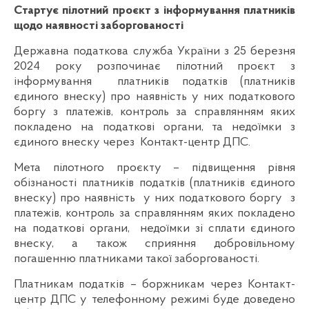
Стартує пілотний проєкт з інформування платників
щодо наявності заборгованості
Державна податкова служба України з 25 березня
2024 року розпочинає пілотний проєкт з
інформування платників податків (платників
єдиного внеску) про наявність у них податкового
боргу з платежів, контроль за справлянням яких
покладено на податкові органи, та недоїмки з
єдиного внеску через Контакт-центр ДПС.
Мета пілотного проєкту – підвищення рівня
обізнаності платників податків (платників єдиного
внеску) про наявність у них податкового боргу з
платежів, контроль за справлянням яких покладено
на податкові органи, недоїмки зі сплати єдиного
внеску, а також сприяння добровільному
погашенню платниками такої заборгованості.
Платникам податків – боржникам через Контакт-
центр ДПС у телефонному режимі буде доведено