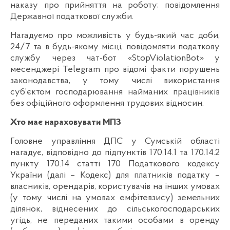
наказу про прийняття на роботу; повідомлення
Державної податкової служби.
Нагадуємо про можливість у будь-який час доби,
24/7 та в будь-якому місці, повідомляти податкову
службу через чат-бот «StopViolationBot» у
месенджері Telegram про відомі факти порушень
законодавства, у тому числі використання
суб’єктом господарювання найманих працівників
без офіційного оформлення трудових відносин.
Хто має нараховувати МПЗ
Головне управління ДПС у Сумській області
нагадує, відповідно до підпунктів 170.14.1 та 170.14.2
пункту 170.14 статті 170 Податкового кодексу
України (далі – Кодекс) для платників податку –
власників, орендарів, користувачів на інших умовах
(у тому числі на умовах емфітевзису) земельних
ділянок, віднесених до сільськогосподарських
угідь, не переданих такими особами в оренду