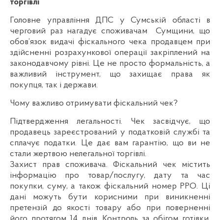
торгівлі
Головне управління ДПС у Сумській області в
черговий раз нагадує споживачам Сумщини, що
обов’язок видачі фіскального чека продавцем при
здійсненні розрахункової операції закріплений на
законодавчому рівні. Це не просто формальність, а
важливий інструмент, що захищає права як
покупця, так і держави.
Чому важливо отримувати фіскальний чек?
Підтвердження легальності. Чек засвідчує, що
продавець зареєстрований у податковій службі та
сплачує податки. Це дає вам гарантію, що ви не
стали жертвою нелегальної торгівлі.
Захист прав споживача. Фіскальний чек містить
інформацію про товар/послугу, дату та час
покупки, суму, а також фіскальний номер РРО. Ці
дані можуть бути корисними при виникненні
претензій до якості товару або при поверненні
його протягом 14 днів. Контроль за обігом готівки.