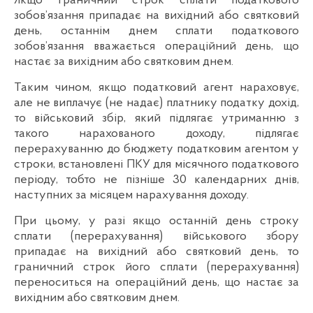
Якщо граничний строк сплати податкового
зобов’язання припадає на вихідний або святковий
день, останнім днем сплати податкового
зобов’язання вважається операційний день, що
настає за вихідним або святковим днем.
Таким чином, якщо податковий агент нараховує,
але не виплачує (не надає) платнику податку дохід,
то військовий збір, який підлягає утриманню з
такого нарахованого доходу, підлягає
перерахуванню до бюджету податковим агентом у
строки, встановлені ПКУ для місячного податкового
періоду, тобто не пізніше 30 календарних днів,
наступних за місяцем нарахування доходу.
При цьому, у разі якщо останній день строку
сплати (перерахування) військового збору
припадає на вихідний або святковий день, то
граничний строк його сплати (перерахування)
переноситься на операційний день, що настає за
вихідним або святковим днем.