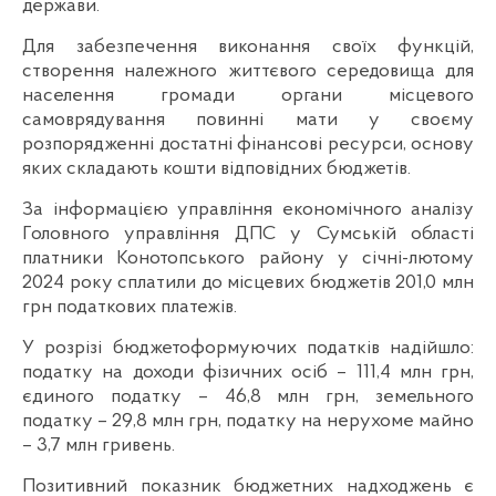
держави.
Для забезпечення виконання своїх функцій,
створення належного життєвого середовища для
населення громади органи місцевого
самоврядування повинні мати у своєму
розпорядженні достатні фінансові ресурси, основу
яких складають кошти відповідних бюджетів.
За інформацією управління економічного аналізу
Головного управління ДПС у Сумській області
платники Конотопського району у січні-лютому
2024 року сплатили до місцевих бюджетів 201,0 млн
грн податкових платежів.
У розрізі бюджетоформуючих податків надійшло:
податку на доходи фізичних осіб – 111,4 млн грн,
єдиного податку – 46,8 млн грн, земельного
податку – 29,8 млн грн, податку на нерухоме майно
– 3,7 млн гривень.
Позитивний показник бюджетних надходжень є