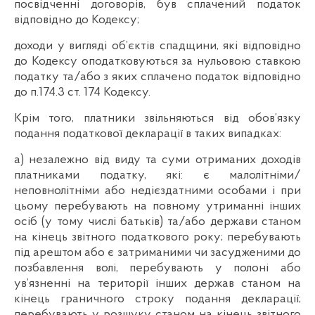
посвідченні договорів, був сплачений податок
відповідно до Кодексу;
доходи у вигляді об’єктів спадщини, які відповідно
до Кодексу оподатковуються за нульовою ставкою
податку та/або з яких сплачено податок відповідно
до п.174.3 ст. 174 Кодексу.
Крім того, платники звільняються від обов’язку
подання податкової декларації в таких випадках:
а) незалежно від виду та суми отриманих доходів
платниками податку, які: є малолітніми/
неповнолітніми або недієздатними особами і при
цьому перебувають на повному утриманні інших
осіб (у тому числі батьків) та/або держави станом
на кінець звітного податкового року; перебувають
під арештом або є затриманими чи засудженими до
позбавлення волі, перебувають у полоні або
ув’язненні на території інших держав станом на
кінець граничного строку подання декларації;
перебувають у розшуку станом на кінець звітного