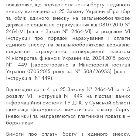
повідомляє, що порядок стягнення боргу з єдиного
внеску визначено ст. 25 Закону України «Про збір
та облік єдиного внеску на загальнообов’язкове
державне соціальне страхування» від 08.07.2010 №
2464-VІ (далі – Закон № 2464-VІ) та розділом VІ
Інструкції про порядок нарахування і сплати
єдиного внеску на загальнообов’язкове державне
соціальне страхування, затвердженої наказом
Міністерства фінансів України від 20.04.2015 року
№ 449 (зареєстровано в Міністерстві юстиції
України 07.05.2015 року за № 508/26953) (далі –
Інструкція № 449).
Відповідно до п. 4. ст. 25 Закону № 2464-VІ та п. 3
розділу VІ Інструкції № 449, на підставі даних
інформаційної системи, ГУ ДПС у Сумській області
щомісяця формуються вимоги про сплату боргу
(недоїмки) та направляються платникам податків –
боржникам.
Вимоги про сплату боргу з єдиного внеску,