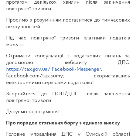
протягом декількох хвилин після закінчення
повітряної тривоги.
Просимо з розумінням поставитися до тимчасових
незручностей.
Під час повітряної тривоги платники податків
можуть:
Отримати консультації з податкових питань за
допомогою: вебсайту ДПС:
https://tax.gov.ua/;Facebook-Messenger
,
facebook.com/tax.sumy; скориставшись
електронними сервісами податкової
Звертайтеся до ЦОП/ДПІ після закінчення
повітряної тривоги.
Дякуємо за розуміння!
Про порядок стягнення боргу з єдиного внеску
Головне управління ДПС у Сумській області