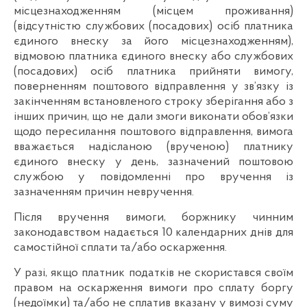
місцезнаходженням (місцем проживання)
(відсутністю службових (посадових) осіб платника
єдиного внеску за його місцезнаходженням),
відмовою платника єдиного внеску або службових
(посадових) осіб платника прийняти вимогу,
поверненням поштового відправлення у зв’язку із
закінченням встановленого строку зберігання або з
інших причин, що не дали змоги виконати обов’язки
щодо пересилання поштового відправлення, вимога
вважається надісланою (врученою) платнику
єдиного внеску у день, зазначений поштовою
службою у повідомленні про вручення із
зазначенням причин невручення.
Після вручення вимоги, боржнику чинним
законодавством надається 10 календарних днів для
самостійної сплати та/або оскарження.
У разі, якщо платник податків не скористався своїм
правом на оскарження вимоги про сплату боргу
(недоїмки) та/або не сплатив вказану у вимозі суму