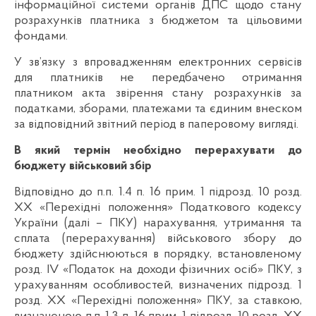
інформаційної системи органів ДПС щодо стану
розрахунків платника з бюджетом та цільовими
фондами.
У зв’язку з впровадженням електронних сервісів
для платників не передбачено отримання
платником акта звірення стану розрахунків за
податками, зборами, платежами та єдиним внеском
за відповідний звітний період в паперовому вигляді.
В який термін необхідно перерахувати до
бюджету військовий збір
Відповідно до п.п. 1.4 п. 16 прим. 1 підрозд. 10 розд.
XX «Перехідні положення» Податкового кодексу
України (далі – ПКУ) нарахування, утримання та
сплата (перерахування) військового збору до
бюджету здійснюються в порядку, встановленому
розд. IV «Податок на доходи фізичних осіб» ПКУ, з
урахуванням особливостей, визначених підрозд. 1
розд. XX «Перехідні положення» ПКУ, за ставкою,