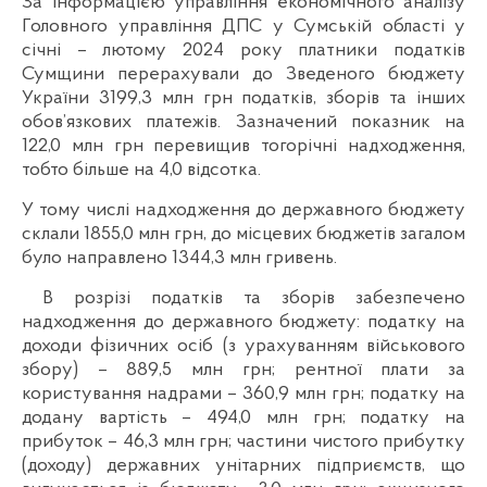
За інформацією управління економічного аналізу
Головного управління ДПС у Сумській області у
січні – лютому 2024 року платники податків
Сумщини перерахували до Зведеного бюджету
України 3199,3 млн грн податків, зборів та інших
обов’язкових платежів. Зазначений показник на
122,0 млн грн перевищив тогорічні надходження,
тобто більше на 4,0 відсотка.
У тому числі надходження до державного бюджету
склали 1855,0 млн грн, до місцевих бюджетів загалом
було направлено 1344,3 млн гривень.
В розрізі податків та зборів забезпечено
надходження до державного бюджету: податку на
доходи фізичних осіб (з урахуванням військового
збору) – 889,5 млн грн; рентної плати за
користування надрами – 360,9 млн грн; податку на
додану вартість – 494,0 млн грн; податку на
прибуток – 46,3 млн грн; частини чистого прибутку
(доходу) державних унітарних підприємств, що