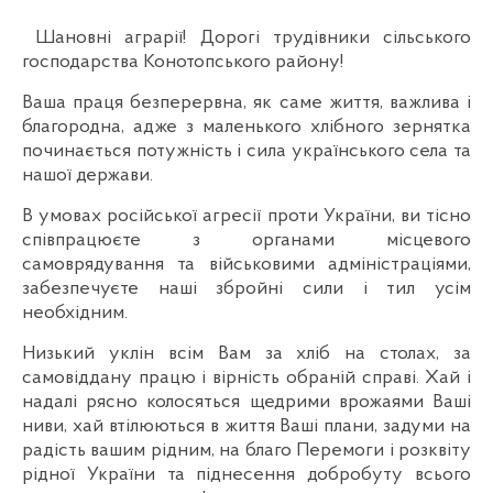
Шановні аграрії! Дорогі трудівники сільського
господарства Конотопського району!
Ваша праця безперервна, як саме життя, важлива і
благородна, адже з маленького хлібного зернятка
починається потужність і сила українського села та
нашої держави.
В умовах російської агресії проти України, ви тісно
співпрацюєте з органами місцевого
самоврядування та військовими адміністраціями,
забезпечуєте наші збройні сили і тил усім
необхідним.
Низький уклін всім Вам за хліб на столах, за
самовіддану працю і вірність обраній справі. Хай і
надалі рясно колосяться щедрими врожаями Ваші
ниви, хай втілюються в життя Ваші плани, задуми на
радість вашим рідним, на благо Перемоги і розквіту
рідної України та піднесення добробуту всього