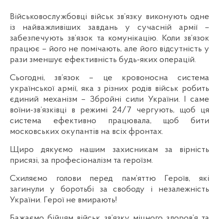
Військовослужбовці військ зв’язку виконують одне
із найважливіших завдань у сучасній армії –
забезпечують зв’язок та комунікацію. Коли зв’язок
працює – його не помічають, але його відсутність у
рази зменшує ефективність будь-яких операцій.
Сьогодні, зв’язок – це кровоносна система
української армії, яка з різних родів військ робить
єдиний механізм – Збройні сили України. І саме
воїни-зв’язківці в режимі 24/7 чергують, щоб ця
система ефективно працювала, щоб бити
московських окупантів на всіх фронтах.
Щиро дякуємо нашим захисникам за вірність
присязі, за професіоналізм та героїзм.
Схиляємо голови перед пам’яттю Героїв, які
загинули у боротьбі за свободу і незалежність
України. Герої не вмирають!
Бажаємо бійцям військ зв’язку міцного здоров’я та