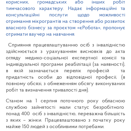
корисних, громадських або інших робіт
тимчасового характеру. Надає інформаційні та
консультаційні послуги щодо можливості
отримання мікрогрантів на створення або розвиток
власного бізнесу за проєктом «єРобота», пропонує
отримати ваучер на навчання.
Сприяння працевлаштуванню осіб з інвалідністю
здійснюється з урахуванням висновків до акта
огляду медико-соціальної експертної комісії та
індивідуальної програми реабілітації (за наявності),
в якій зазначається перелік професій та
придатність особи до відповідної професії, (в
повному обсязі, з обмеженням обсягу виконуваних
робіт та визначення тривалості дня).
Станом на 1 серпня поточного року обласною
службою зайнятості мали статус безробітного
понад 400 осіб з інвалідністю, переважна більшість
з яких – жінки. Працевлаштовано з початку року
майже 150 людей з особливими потребами.