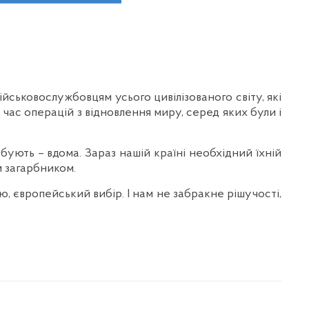
йськовослужбовцям усього цивілізованого світу, які
д час операцій з відновлення миру, серед яких були і
ебують – вдома. Зараз нашій країні необхідний їхній
м загарбником.
, європейський вибір. І нам не забракне рішучості,