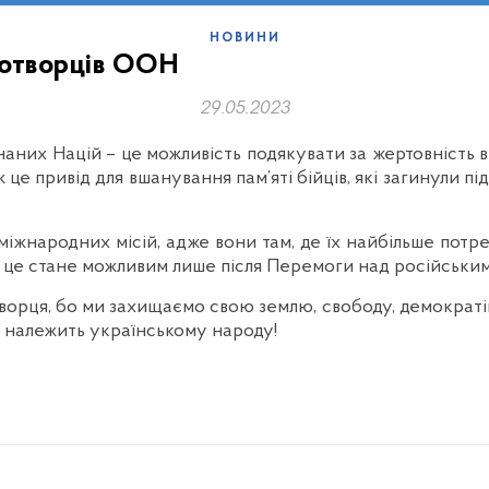
НОВИНИ
ротворців ООН
29.05.2023
их Націй – це можливість подякувати за жертовність ві
е привід для вшанування пам’яті бійців, які загинули пі
міжнародних місій, адже вони там, де їх найбільше потр
о, це стане можливим лише після Перемоги над російськи
творця, бо ми захищаємо свою землю, свободу, демократію
о належить українському народу!