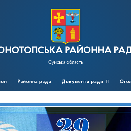
ОНОТОПСЬКА РАЙОННА РА
Сумська область
йон
Районна рада
Документи ради
Ого