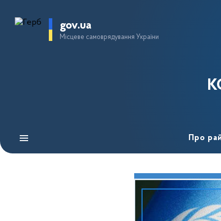
gov.ua
Місцеве самоврядування України
К
Про ра