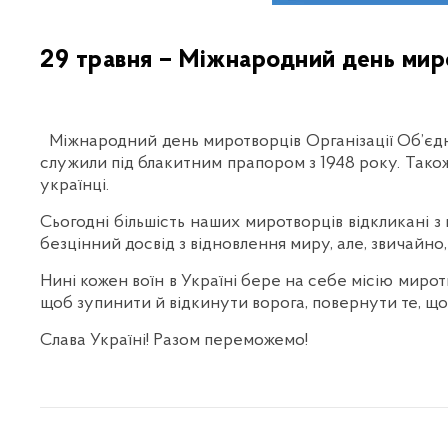
29 травня – Міжнародний день ми
Міжнародний день миротворців Організації Об’єднан
служили під блакитним прапором з 1948 року. Також ц
українці.
Сьогодні більшість наших миротворців відкликані з 
безцінний досвід з відновлення миру, але, звичайн
Нині кожен воїн в Україні бере на себе місію миро
щоб зупинити й відкинути ворога, повернути те, щ
Слава Україні! Разом переможемо!