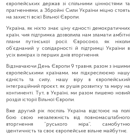
європейських держав зі спільними цінностями та
прагненнями, а Збройні Сили України міцно стоять
на захисті всієї Вільної Європи.
Україна, як ніхто знає ціну єдності демократичних
країн, чия підтримка дозволила нам зламати амбітні
плани путінської росії. Євросоюз, як ніколи
об’єднаний у солідарності й підтримці України в
усіх вимірах із перших днів вторгнення.
Відзначаючи День Європи 9 травня, разом з іншими
європейськими країнами, ми підкреслюємо нашу
єдність та силу, нашу віру в європейський
інтеграційний проєкт, як рушія розвитку та миру на
континенті. Тут, в Україні, ми разом пишемо новий
розділ історії Вільної Європи.
Вже другий рік поспіль Україна відстоює на полі
бою свою незалежність від повномасштабного
вторгнення “руського міра”, самобутню
ідентичність та своє європейське вільне майбутнє.