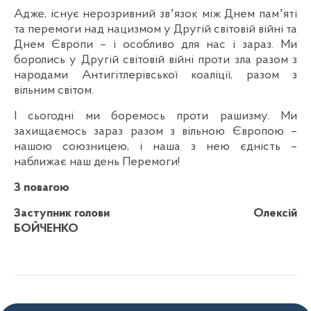
Адже, існує нерозривний звʼязок між Днем памʼяті
та перемоги над нацизмом у Другій світовій війні та
Днем Європи – і особливо для нас і зараз. Ми
боролись у Другій світовій війні проти зла разом з
народами Антигітлерівської коаліції, разом з
вільним світом.
І сьогодні ми боремось проти рашизму. Ми
захищаємось зараз разом з вільною Європою –
нашою союзницею, і наша з нею єдність –
наближає наш день Перемоги!
З повагою
Заступник голови Олексій
БОЙЧЕНКО