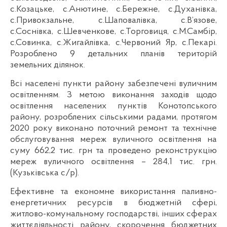
с.Козацьке, с.Анютине, с.Бережне, с.Духанівка,
с.Привокзальне, с.Шаповалівка, с.В’язове,
с.Соснівка, с.Шевченкове, с.Торговиця, с.М.Самбір,
с.Совинка, с.Жигайлівка, с.Червоний Яр, с.Пекарі.
Розроблено 9 детальних планів територій
земельних ділянок.
Всі населені пункти району забезпечені вуличним
освітленням. З метою виконання заходів щодо
освітлення населених пунктів Конотопського
району, розроблених сільськими радами, протягом
2020 року виконано поточний ремонт та технічне
обслуговування мереж вуличного освітлення на
суму 662,2 тис. грн та проведено реконструкцію
мереж вуличного освітлення – 284,1 тис. грн.
(Кузьківська с/р).
Ефективне та економне використання паливно-
енергетичних ресурсів в бюджетній сфері,
житлово-комунальному господарстві, інших сферах
життєдіяльності району, скорочення бюджетних