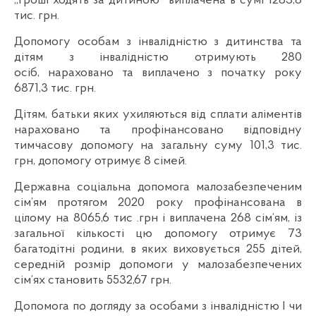
„гроші ходять за дитиною” виплачена в сумі 1283,8
тис. грн.
Допомогу особам з інвалідністю з дитинства та
дітям з інвалідністю отримують 280
осіб, нараховано та виплачено з початку року
6871,3 тис. грн.
Дітям, батьки яких ухиляються від сплати аліментів
нараховано та профінансовано відповідну
тимчасову допомогу на загальну суму 101,3 тис.
грн, допомогу отримує 8 сімей.
Державна соціальна допомога малозабезпеченим
сім’ям протягом 2020 року профінансована в
цілому на 8065,6 тис .грн і виплачена 268 сім’ям, із
загальної кількості цю допомогу отримує 73
багатодітні родини, в яких виховується 255 дітей,
середній розмір допомоги у малозабезпечених
сім’ях становить 5532,67 грн.
Допомога по догляду за особами з інвалідністю І чи