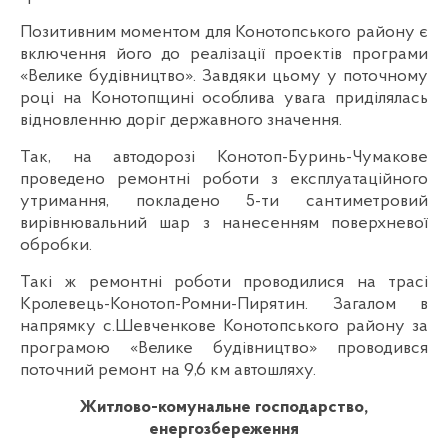
Позитивним моментом для Конотопського району є
включення його до реалізації проектів програми
«Велике будівництво». Завдяки цьому у поточному
році на Конотопщині особлива увага приділялась
відновленню доріг державного значення.
Так, на автодорозі Конотоп-Буринь-Чумакове
проведено ремонтні роботи з експлуатаційного
утримання, покладено 5-ти сантиметровий
вирівнювальний шар з нанесенням поверхневої
обробки.
Такі ж ремонтні роботи проводилися на трасі
Кролевець-Конотоп-Ромни-Пирятин. Загалом в
напрямку с.Шевченкове Конотопського району за
програмою «Велике будівництво» проводився
поточний ремонт на 9,6 км автошляху.
Житлово-комунальне господарство,
енергозбереження