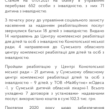
Станом на 01.01.2021 на обліку в управлінні
перебуває 652 особи з інвалідністю, з них 71
дитина з інвалідністю.
З початку року до управління соціального захисту
населення за наданням реабілітаційних послуг
звернулися батьки 18 дітей з інвалідністю. Видано
14 направлень до Центру комплексної реабілітації
для дітей та осіб з інвалідністю Конотопської міської
ради, 4 направлення до Сумського обласного
центру комплексної реабілітації для дітей та осіб з
інвалідністю.
Пройшли реабілітацію у Центрі Конотопської
міської ради – 21 дитина, у Сумському обласному
центрі комплексної реабілітації дітей та осіб з
інвалідністю – 9 дітей, у ТОВ «Майбутнє» м.Одеса
-1, у Сумській дитячій обласній лікарні-1. Всього
укладено 7 договорів з установами- надавачами
послуг, використано коштів в сумі 102,3 тис. грн.
Протягом 2020 року щодо забезпечення