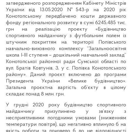
затвердженого розпорядженням Кабінету Міністрів
України від 13.05.2020 №543-р на 2020 рік
Конотопському передбачено кошти державного
фонду регіонального розвитку в сумі 6245,485 тис.
грн на реалізацію проекту «Будівництво
спортивного майданчику з футбольним полем із
штучним покриттям на території Попівського
навчально-виховного комплексу “Загальноосвітня
школа І-ІІІ ступеня – дошкільний навчальний заклад”
Конотопської районної ради Сумської області по
вул. Братів Ковтунів, 3, у с. Попівка Конотопського
району». Даний проєкт включено до програми
Президента України «Велике будівництво».
Загальна проєктна вартість об’єкту в цілому
складає понад 8 млн. грн.
У грудні 2020 року будівництво спортивного
майданчику призупинено у зв’язку з
несприятливими погодними умовами (зниженням
температури повітря), що негативно вплинуло б на
якість роботи та призвело б до не відповідності