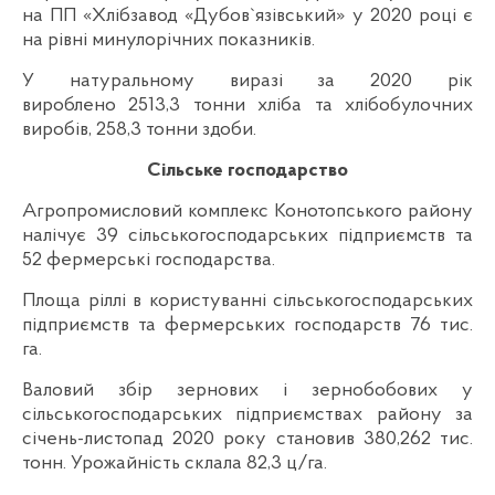
на ПП «Хлібзавод «Дубов`язівський» у 2020 році є
на рівні минулорічних показників.
У натуральному виразі за 2020 рік
вироблено 2513,3 тонни хліба та хлібобулочних
виробів, 258,3 тонни здоби.
Сільське господарство
Агропромисловий комплекс Конотопського району
налічує 39 сільськогосподарських підприємств та
52 фермерські господарства.
Площа ріллі в користуванні сільськогосподарських
підприємств та фермерських господарств 76 тис.
га.
Валовий збір зернових і зернобобових у
сільськогосподарських підприємствах району за
січень-листопад 2020 року становив 380,262 тис.
тонн. Урожайність склала 82,3 ц/га.