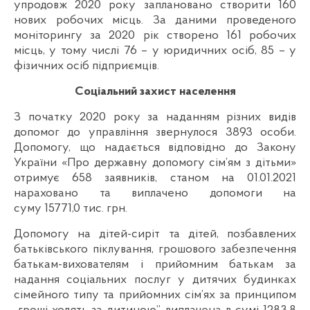
упродовж 2020 року заплановано створити 160
нових робочих місць. За даними проведеного
моніторингу за 2020 рік створено 161 робочих
місць, у тому числі 76 – у юридичних осіб, 85 – у
фізичних осіб підприємців.
Соціальний захист населення
З початку 2020 року за наданням різних видів
допомог до управління звернулося 3893 особи.
Допомогу, що надається відповідно до Закону
України «Про державну допомогу сім’ям з дітьми»
отримує 658 заявників, станом на 01.01.2021
нараховано та виплачено допомоги на
суму 15771,0 тис. грн.
Допомогу на дітей-сиріт та дітей, позбавлених
батьківського піклування, грошового забезпечення
батькам-вихователям і прийомним батькам за
надання соціальних послуг у дитячих будинках
сімейного типу та прийомних сім’ях за принципом