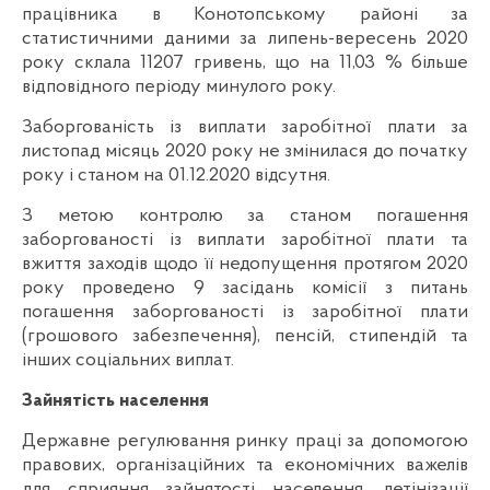
працівника в Конотопському районі за
статистичними даними за липень-вересень 2020
року склала 11207 гривень, що на 11,03 % більше
відповідного періоду минулого року.
Заборгованість із виплати заробітної плати за
листопад місяць 2020 року не змінилася до початку
року і станом на 01.12.2020 відсутня.
З метою контролю за станом погашення
заборгованості із виплати заробітної плати та
вжиття заходів щодо її недопущення протягом 2020
року проведено 9 засідань комісії з питань
погашення заборгованості із заробітної плати
(грошового забезпечення), пенсій, стипендій та
інших соціальних виплат.
Зайнятість населення
Державне регулювання ринку праці за допомогою
правових, організаційних та економічних важелів
для сприяння зайнятості населення, детінізації