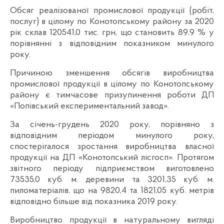
Обсяг реалізованої промислової продукції (робіт,
послуг) в цілому по Конотопському району за 2020
рік склав 120541,0 тис. грн, що становить 89,9 % у
порівнянні з відповідним показником минулого
року.
Причиною зменшення обсягів виробництва
промислової продукції в цілому по Конотопському
району є тимчасове призупинення роботи ДП
«Попівський експериментальний завод».
За січень-грудень 2020 року, порівняно з
відповідним періодом минулого року,
спостерігалося зростання виробництва власної
продукції на ДП «Конотопський лісгосп». Протягом
звітного періоду підприємством виготовлено
73535,0 куб. м. деревини та 3201,35 куб. м.
пиломатеріалів, що на 9820,4 та 1821,05 куб. метрів
відповідно більше від показника 2019 року.
Виробництво продукції в натуральному вигляді