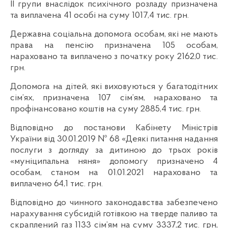
ІІ групи внаслідок психічного розладу призначена
та виплачена 41 особі на суму 1017,4 тис. грн.
Державна соціальна допомога особам, які не мають
права на пенсію призначена 105 особам,
нараховано та виплачено з початку року 2162,0 тис.
грн.
Допомога на дітей, які виховуються у багатодітних
сім’ях, призначена 107 сім’ям, нараховано та
профінансовано коштів на суму 2885,4 тис. грн.
Відповідно до постанови Кабінету Міністрів
України від 30.01.2019 № 68 «Деякі питання надання
послуги з догляду за дитиною до трьох років
«муніципальна няня» допомогу призначено 4
особам, станом на 01.01.2021 нараховано та
виплачено 64,1 тис. грн.
Відповідно до чинного законодавства забезпечено
нарахування субсидій готівкою на тверде паливо та
скраплений газ 1133 сім’ям на суму 3337,2 тис. грн,