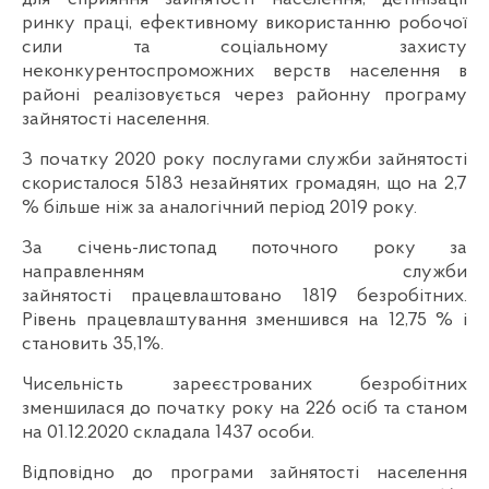
ринку праці, ефективному використанню робочої
сили та соціальному захисту
неконкурентоспроможних верств населення в
районі реалізовується через районну програму
зайнятості населення.
З початку 2020 року послугами служби зайнятості
скористалося 5183 незайнятих громадян, що на 2,7
% більше ніж за аналогічний період 2019 року.
За січень-листопад поточного року за
направленням служби
зайнятості працевлаштовано 1819 безробітних.
Рівень працевлаштування зменшився на 12,75 % і
становить 35,1%.
Чисельність зареєстрованих безробітних
зменшилася до початку року на 226 осіб та станом
на 01.12.2020 складала 1437 особи.
Відповідно до програми зайнятості населення