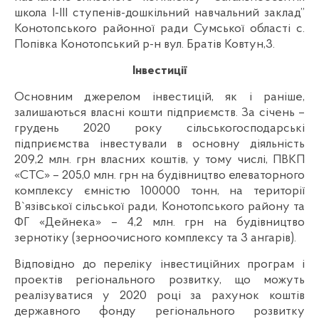
школа I-III ступенів-дошкільний навчальний заклад”
Конотопського районної ради Сумської області с.
Попівка Конотопський р-н вул. Братів Ковтун,3.
Інвестиції
Основним джерелом інвестицій, як і раніше,
залишаються власні кошти підприємств. За січень –
грудень 2020 року сільськогосподарські
підприємства інвестували в основну діяльність
209,2 млн. грн власних коштів, у тому числі, ПВКП
«СТС» – 205,0 млн. грн на будівництво елеваторного
комплексу ємністю 100000 тонн, на території
В`язівської сільської ради, Конотопського району та
ФГ «Дейнека» – 4,2 млн. грн на будівництво
зернотіку (зерноочисного комплексу та 3 ангарів).
Відповідно до переліку інвестиційних програм і
проектів регіонального розвитку, що можуть
реалізуватися у 2020 році за рахунок коштів
державного фонду регіонального розвитку