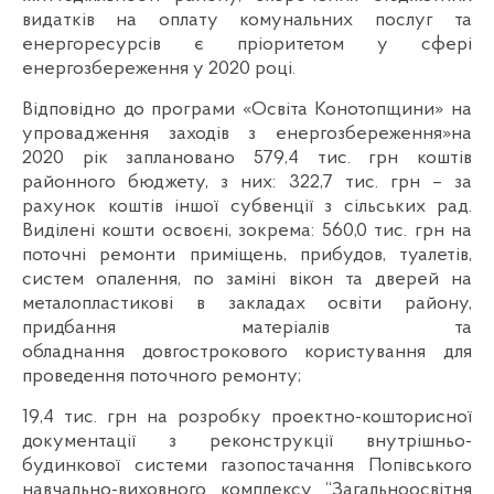
видатків на оплату комунальних послуг та
енергоресурсів є пріоритетом у сфері
енергозбереження у 2020 році.
Відповідно до програми «Освіта Конотопщини» на
упровадження заходів з енергозбереження»на
2020 рік заплановано 579,4 тис. грн коштів
районного бюджету, з них: 322,7 тис. грн – за
рахунок коштів іншої субвенції з сільських рад.
Виділені кошти освоєні, зокрема: 560,0 тис. грн на
поточні ремонти приміщень, прибудов, туалетів,
систем опалення, по заміні вікон та дверей на
металопластикові в закладах освіти району,
придбання матеріалів та
обладнання довгострокового користування для
проведення поточного ремонту;
19,4 тис. грн на розробку проектно-кошторисної
документації з реконструкції внутрішньо-
будинкової системи газопостачання Попівського
навчально-виховного комплексу “Загальноосвітня