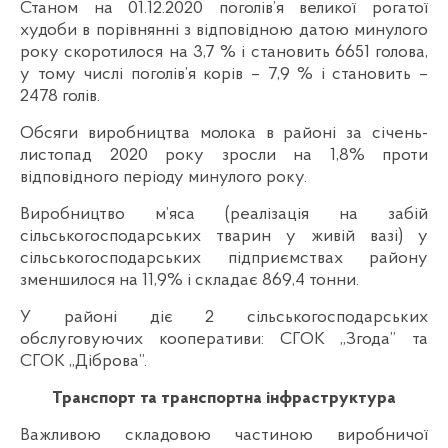
Станом на 01.12.2020 поголів’я великої рогатої
худоби в порівнянні з відповідною датою минулого
року скоротилося на 3,7 % і становить 6651 голова,
у тому числі поголів’я корів – 7,9 % і становить –
2478 голів.
Обсяги виробництва молока в районі за січень-
листопад 2020 року зросли на 1,8% проти
відповідного періоду минулого року.
Виробництво м’яса (реалізація на забій
сільськогосподарських тварин у живій вазі) у
сільськогосподарських підприємствах району
зменшилося на 11,9% і складає 869,4 тонни.
У районі діє 2 сільськогосподарських
обслуговуючих кооперативи: СГОК „Згода” та
СГОК „Діброва”.
Транспорт та транспортна інфраструктура
Важливою складовою частиною виробничої