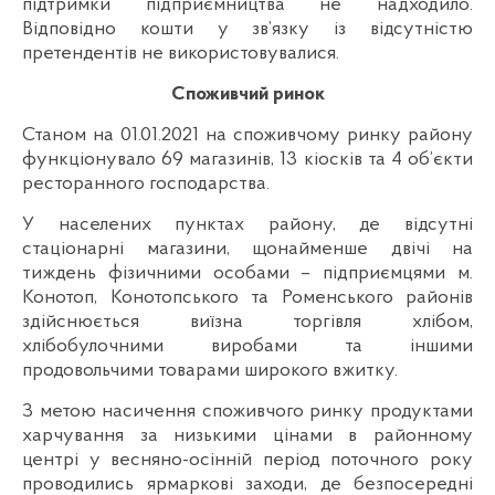
підтримки підприємництва не надходило.
Відповідно кошти у зв’язку із відсутністю
претендентів не використовувалися.
Споживчий ринок
Станом на 01.01.2021 на споживчому ринку району
функціонувало 69 магазинів, 13 кіосків та 4 об’єкти
ресторанного господарства.
У населених пунктах району, де відсутні
стаціонарні магазини, щонайменше двічі на
тиждень фізичними особами – підприємцями м.
Конотоп, Конотопського та Роменського районів
здійснюється виїзна торгівля хлібом,
хлібобулочними виробами та іншими
продовольчими товарами широкого вжитку.
З метою насичення споживчого ринку продуктами
харчування за низькими цінами в районному
центрі у весняно-осінній період поточного року
проводились ярмаркові заходи, де безпосередні