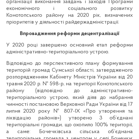
організації виконання завдань і заходів Програми
економічного і соціального розвитку
Конотопського району на 2020 рік, визначених
пріоритетів у діяльності райдержадміністрації.
Впровадження реформи децентралізації
У 2020 році завершено основний етап реформи
адміністративно-територіального устрою.
Відповідно до перспективного плану формування
територій громад Сумської області, затвердженого
розпорядженням Кабінету Міністрів України від 20
травня 2020 р. № 598-р, на території Конотопського
району (відповідно до адміністративно-
територіального устрою, який діяв до набрання
чинності постановою Верховної Ради України від 17
липня 2020 року № 807-IX «Про утворення та
ліквідацію районів») утворено 3 об’єднані
територіальні громади, що охопило 100% території,
а саме: Бочечківська сільська об’єднана
територіальна громада з центром у селі Бочечки;