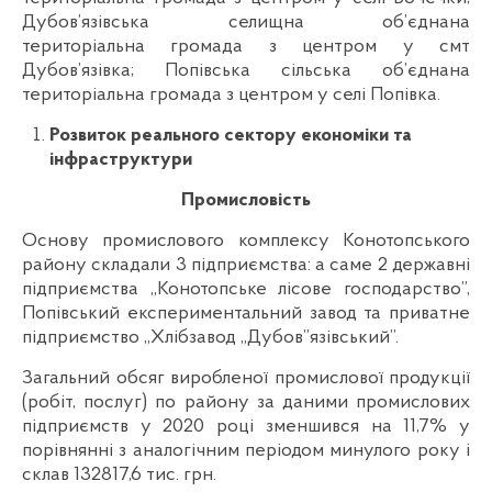
Дубов’язівська селищна об’єднана
територіальна громада з центром у смт
Дубов’язівка; Попівська сільська об’єднана
територіальна громада з центром у селі Попівка.
Розвиток реального сектору економіки та
інфраструктури
Промисловість
Основу промислового комплексу Конотопського
району складали 3 підприємства: а саме 2 державні
підприємства „Конотопське лісове господарство”,
Попівський експериментальний завод та приватне
підприємство „Хлібзавод „Дубов”язівський”.
Загальний обсяг виробленої промислової продукції
(робіт, послуг) по району за даними промислових
підприємств у 2020 році зменшився на 11,7% у
порівнянні з аналогічним періодом минулого року і
склав 132817,6 тис. грн.