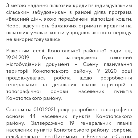
З метою надання пільгових кредитів індивідуальним
сільським забудовникам в районі діяла програма
«Власний дім», якою передбачені відповідні кошти.
Через відсутність бажаючих отримати кредити на
пільгових умовах кошти упродовж звітного періоду
не використовувались.
Рішенням сесії Конотопської районної ради від
19.04.2019 було затверджено головний
містобудівний документ – Схему планування
території Конотопського району. У 2020 році
продовжувалась робота щодо розроблення
генеральних та детальних планів територій і
топографічної основи населених пунктів
Конотопського району.
Станом на 01.01.2021 року розроблені топографічні
основи 44 населених пунктів Конотопського
району. Затверджено 19 генеральних планів
населених пунктів Конотопського району, зокрема
сел.Заводське, сел.Питомник, с.Бочечки, с.Сахни,