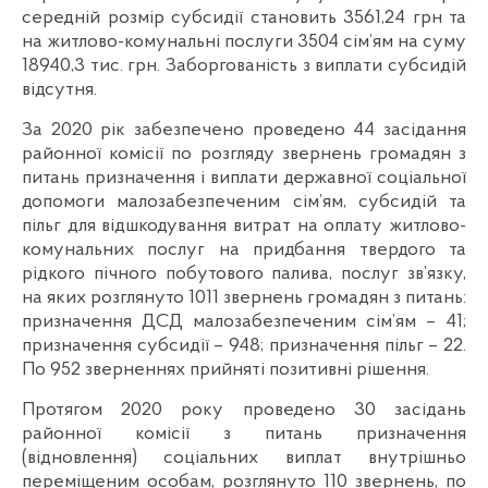
середній розмір субсидії становить 3561,24 грн та
на житлово-комунальні послуги 3504 сім’ям на суму
18940,3 тис. грн. Заборгованість з виплати субсидій
відсутня.
За 2020 рік забезпечено проведено 44 засідання
районної комісії по розгляду звернень громадян з
питань призначення і виплати державної соціальної
допомоги малозабезпеченим сім’ям, субсидій та
пільг для відшкодування витрат на оплату житлово-
комунальних послуг на придбання твердого та
рідкого пічного побутового палива, послуг зв’язку,
на яких розглянуто 1011 звернень громадян з питань:
призначення ДСД малозабезпеченим сім’ям – 41;
призначення субсидії – 948; призначення пільг – 22.
По 952 зверненнях прийняті позитивні рішення.
Протягом 2020 року проведено 30 засідань
районної комісії з питань призначення
(відновлення) соціальних виплат внутрішньо
переміщеним особам, розглянуто 110 звернень, по