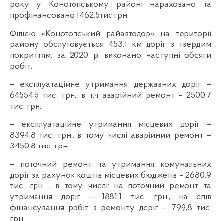
року у Конотопському районі нараховано та
профінансовано 1462,5тис.грн.
Філією «Конотопський райавтодор» на території
району обслуговується 453,1 км доріг з твердим
покриттям, за 2020 р. виконано наступні обсяги
робіт:
– експлуатаційне утримання державних доріг –
64554,5 тис. грн., в т.ч аварійний ремонт – 2500,7
тис. грн.
– експлуатаційне утримання місцевих доріг –
8394,8 тис. грн., в тому числі аварійний ремонт –
3450,8 тис. грн.
– поточний ремонт та утримання комунальних
доріг за рахунок коштів місцевих бюджетів – 2680,9
тис. грн. , в тому числі: на поточний ремонт та
утримання доріг – 1881,1 тис. грн., на спів
фінансування робіт з ремонту доріг – 799,8 тис.
грн.