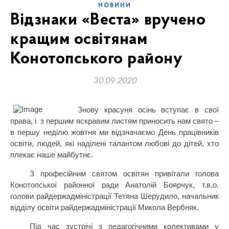
НОВИНИ
Відзнаки «Веста» вручено
кращим освітянам
Конотопського району
30.09.2020
Знову красуня осінь вступає в свої
права, і
з першим яскравим листям приносить нам свято –
в першу неділю жовтня ми відзначаємо День працівників
освіти, людей, які наділені талантом любові до дітей, хто
плекає наше майбутнє.
З професійним святом освітян привітали голова
Конотопської районної ради Анатолій Боярчук, т.в.о.
голови райдержадміністрації Тетяна Шерудило, начальник
відділу освіти райдержадміністрації Микола Вербняк.
Під час зустрічі з педагогічними колективами у