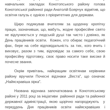
навчальних закладах Конотопського району голова
Конотопської районної ради Анатолій Боярчук відмітив, що
освітня галузь є однією з пріоритетних для держави.
Щиро подякував вчителям за щоденну кропітку
працю, зазначивши, що, мабуть, жодне професійне свято
не відлунюється у людській душі так чисто і дзвінко, як
День працівників освіти.
Кожен, хто обирає педагогічний
фах, бере на себе відповідальність за тих, кого вчить і
виховує, разом з тим, відповідає за самого себе, свою
професійну підготовку, своє право носити таке високе й
почесне звання.
Окрім привітань, найкращим освітянам керівники
району вручили Почесні відзнаки „Веста”, що означає
„Найяскравіша зірка”.
Названа відзнака започаткована в Конотопському
районі у 2011 році за ініціативи
районної ради та районної
державної адміністрації, якою щорічно нагороджують
у
переддень Дня працівників освіти найяскравіших і