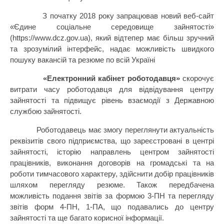
З початку 2018 року запрацював новий веб-сайт
«Єдине соціальне середовище зайнятості»
(https://www.dcz.gov.ua), який відтепер має більш зручний
та зрозумілий інтерфейс, надає можливість швидкого
пошуку вакансій та резюме по всій Україні
«Електронний кабінет роботодавця»
скорочує
витрати часу роботодавця для відвідування центру
зайнятості та підвищує рівень взаємодії з Державною
службою зайнятості.
Роботодавець має змогу переглянути актуальність
реквізитів свого підприємства, що зареєстровані в центрі
зайнятості, історію направлень центром зайнятості
працівників, виконання договорів на громадські та на
роботи тимчасового характеру, здійснити добір працівників
шляхом перегляду резюме. Також передбачена
можливість подання звітів за формою 3-ПН та перегляду
звітів форм 4-ПН, 1-ПА, що подавались до центру
зайнятості та ще багато корисної інформації.