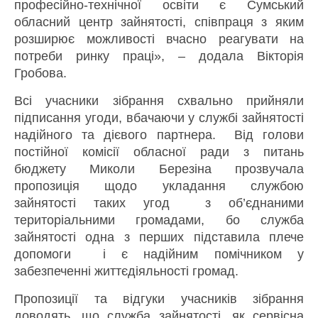
професійно-технічної освіти є Сумський
обласний центр зайнятості, співпраця з яким
розширює можливості вчасно реагувати на
потреби ринку праці», – додала Вікторія
Гробова.
Всі учасники зібрання схвально прийняли
підписання угоди, вбачаючи у службі зайнятості
надійного та дієвого партнера. Від голови
постійної комісії обласної ради з питань
бюджету Миколи Березіна прозвучала
пропозиція щодо укладання службою
зайнятості таких угод з об’єднаними
територіальними громадами, бо служба
зайнятості одна з перших підставила плече
допомоги і є надійним помічником у
забезпеченні життєдіяльності громад.
Пропозиції та відгуки учасників зібрання
доводять, що служба зайнятості, як сервісна