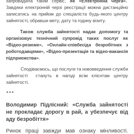
запровадила такий сервіс,
як «Електронна черга».
Завдяки електронній черзі реєстрації можна дистанційно
записатись на прийом до спеціаліста будь-якого центру
зайнятості, обравши мету, дату та годину візиту.
Також служба зайнятості надає допомогу та
організовує технічний супровід таких послуг як
«Відео-резюме», «Онлайн-співбесіда безробітних з
роботодавцями», «Відео-презентація та відео-вакансія
підприємства»
.
Сподіваємось, що послуги та нововведення служби
зайнятості
стануть в нагоді всім клієнтам центру
зайнятості.
***
Володимир Підлісний: «Служба зайнятості
не прокладає дорогу в рай, а убезпечує від
аду безробіття»
Ринок праці завжди мав ознаку мінливості.