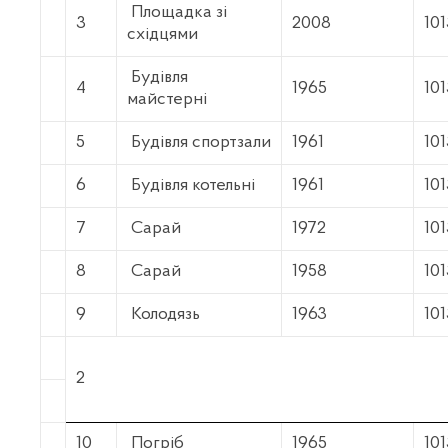
Площадка зі
3
2008
10
східцями
Будівля
4
1965
10
майстерні
5
Будівля спортзали
1961
10
6
Будівля котельні
1961
10
7
Сарай
1972
10
8
Сарай
1958
10
9
Колодязь
1963
10
2
10
Погріб
1965
10