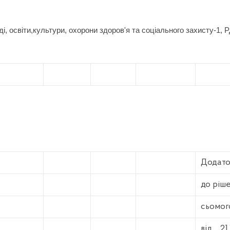
ді, освіти,культури, охорони здоров'я та соціального захисту-1, Р
Додат
до ріш
сьомог
від
21