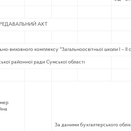
РЕДАВАЛЬНИЙ АКТ
но-виховного комплексу "Загальноосвітньої школи І – ІІ 
ької районної ради Сумської області
мер
йна
За даними бухгалтерського облі