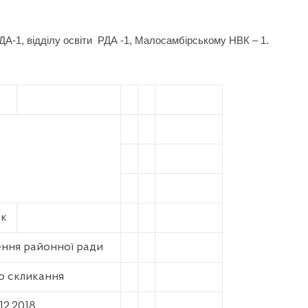
ДА-1, відділу освіти
РДА -1, Малосамбірському НВК – 1.
ок
ення районної ради
о скликання
.12.2018