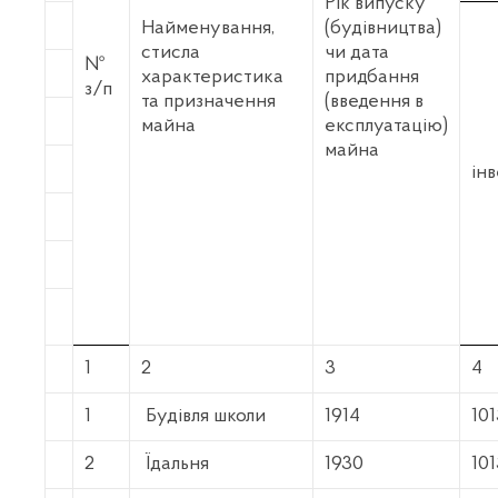
Рік випуску
Найменування,
(будівництва)
стисла
чи дата
№
характеристика
придбання
з/п
та призначення
(введення в
майна
експлуатацію)
майна
ін
1
2
3
4
1
Будівля школи
1914
10
2
Їдальня
1930
10