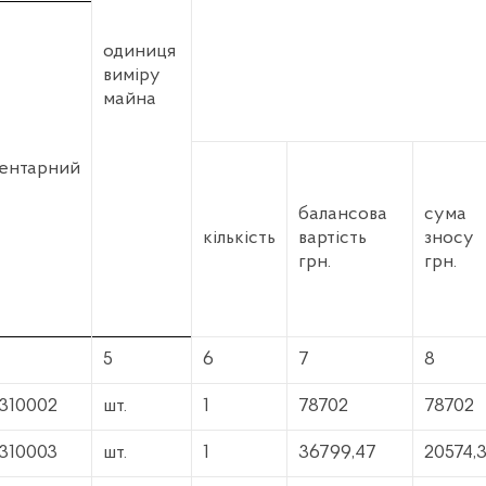
одиниця
виміру
майна
вентарний
балансова
сума
кількість
вартість
зносу
грн.
грн.
5
6
7
8
1310002
шт.
1
78702
78702
1310003
шт.
1
36799,47
20574,