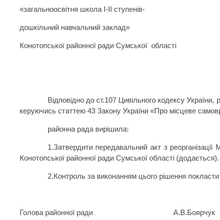
«загальноосвітня школа I-II ступенів-
дошкільний навчальний заклад»
Конотопської районної ради Сумської
області
Відповідно до ст.107 Цивільного кодексу України,
керуючись статтею 43 Закону України «Про місцеве самовр
районна рада вирішила:
1.Затвердити передавальний акт з реорганізації 
Конотопської районної ради Сумської області (додається).
2.Контроль за виконанням цього рішення покласти н
Голова районної ради А.В.Боярчук