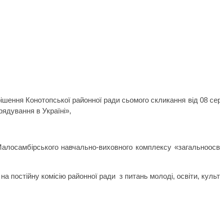
 рішення Конотопської районної ради сьомого скликання від 08 се
ядування в Україні»,
Малосамбірського навчально-виховного комплексу «загальноосві
а постійну комісію районної ради з питань молоді, освіти, культ