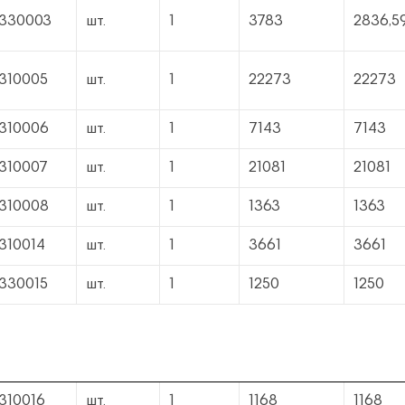
1330003
шт.
1
3783
2836,5
1310005
шт.
1
22273
22273
1310006
шт.
1
7143
7143
1310007
шт.
1
21081
21081
1310008
шт.
1
1363
1363
1310014
шт.
1
3661
3661
1330015
шт.
1
1250
1250
1310016
шт.
1
1168
1168