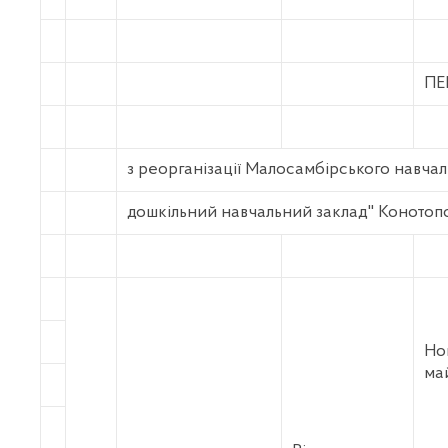
ПЕ
з реорганізації Малосамбірського навчаль
дошкільний навчальний заклад" Конотопс
Но
ма