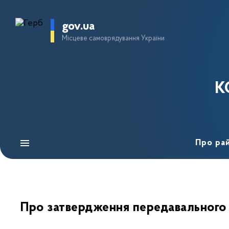
gov.ua
Місцеве самоврядування України
К
Про ра
Про затвердження передавального 