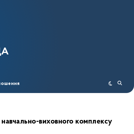
ДА
лошення
о навчально-виховного комплексу