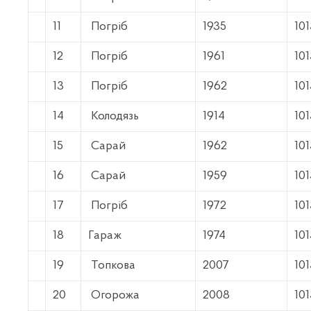
11
Погріб
1935
10
12
Погріб
1961
10
13
Погріб
1962
10
14
Колодязь
1914
10
15
Сарай
1962
10
16
Сарай
1959
10
17
Погріб
1972
10
18
Гараж
1974
10
19
Топкова
2007
10
20
Огорожа
2008
10