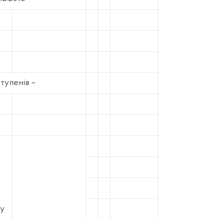
ступенів –
ку