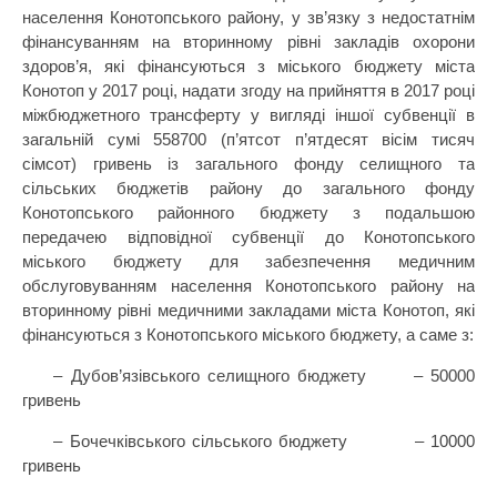
населення Конотопського району, у зв’язку з недостатнім
фінансуванням на вторинному рівні закладів охорони
здоров’я, які фінансуються з міського бюджету міста
Конотоп у 2017 році, надати згоду на прийняття в 2017 році
міжбюджетного трансферту у вигляді іншої субвенції в
загальній сумі 558700 (п’ятсот п’ятдесят вісім тисяч
сімсот) гривень із загального фонду селищного та
сільських бюджетів району до загального фонду
Конотопського районного бюджету з подальшою
передачею відповідної субвенції до Конотопського
міського бюджету для забезпечення медичним
обслуговуванням населення Конотопського району на
вторинному рівні медичними закладами міста Конотоп, які
фінансуються з Конотопського міського бюджету, а саме з:
– Дубов’язівського селищного бюджету
– 50000
гривень
– Бочечківського сільського бюджету
– 10000
гривень