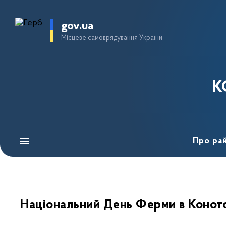
gov.ua
Місцеве самоврядування України
К
Про ра
Національний День Ферми в Конот