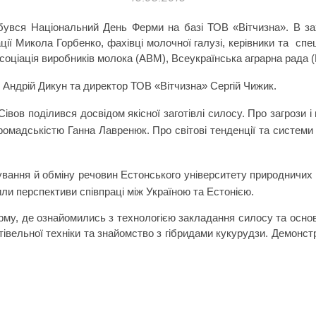
бувся Національний День Ферми на базі ТОВ «Вітчизна». В за
ції Микола Горбенко, фахівці молочної галузі, керівники та спе
соціація виробників молока (АВМ), Всеукраїнська аграрна рада (
и Андрій Дикун та директор ТОВ «Вітчизна» Сергій Чижик.
ов поділився досвідом якісної заготівлі силосу. Про загрози і 
ромадськістю Ганна Лавренюк. Про світові тенденції та системи в
ування й обміну речовин Естонського університету природничих
ли перспективи співпраці між Україною та Естонією.
рму, де ознайомились з технологією закладання силосу та основ
івельної техніки та знайомство з гібридами кукурудзи. Демонст