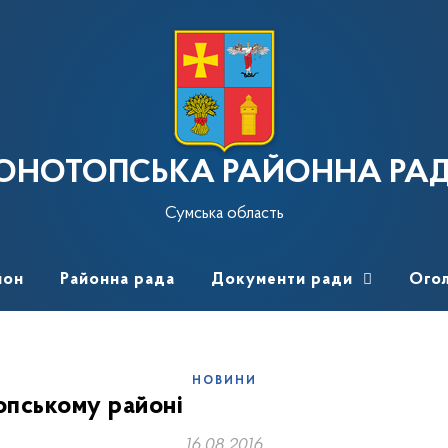
ОНОТОПСЬКА РАЙОННА РА
Сумська область
йон
Районна рада
Документи ради
Ого
НОВИНИ
опському районі
16.08.2016