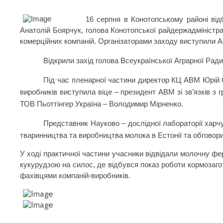
16 серпня в Конотопському районі від
Анатолій Боярчук, голова Конотопської райдержадміністра
комерційних компаній. Організаторами заходу виступили А
Відкрили захід голова Всеукраїнської Аграрної Рад
Під час пленарної частини директор КЦ АВМ Юрій Сів
виробників виступила віце – президент АВМ зі зв’язків з г
ТОВ Пьоттінгер Україна – Володимир Мірненко.
Представник Науково – дослідної лабораторії харч
тваринництва та виробництва молока в Естонії та обговори
У ході практичної частини учасники відвідали молочну фе
кукурудзою на силос, де відбувся показ роботи кормозагот
фахівцями компаній-виробників.