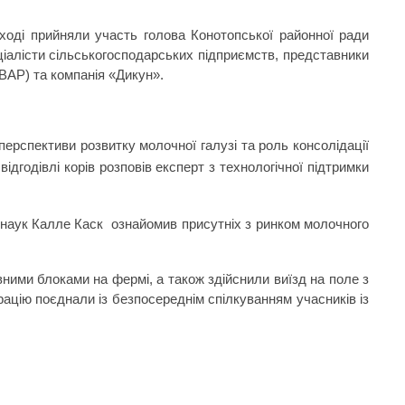
ході прийняли участь голова Конотопської районної ради
ціалісти сільськогосподарських підприємств, представники
ВАР) та компанія «Дикун».
перспективи розвитку молочної галузі та роль консолідації
ідгодівлі корів розповів експерт з технологічної підтримки
 наук Калле Каск ознайомив присутніх з ринком молочного
ними блоками на фермі, а також здійснили виїзд на поле з
рацію поєднали із безпосереднім спілкуванням учасників із