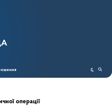
ДА
лошення
ичної операції