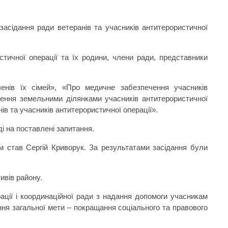
засідання ради ветеранів та учасників антитерористичної
стичної операції та їх родини, члени ради, представники
ленів їх сімей», «Про медичне забезпечення учасників
ечення земельними ділянками учасників антитерористичної
ів та учасників антитерористичної операції».
і на поставлені запитання.
м став Сергій Криворук. За результатами засідання були
ивів району.
рації і координаційної ради з надання допомоги учасникам
ення загальної мети – покращання соціального та правового