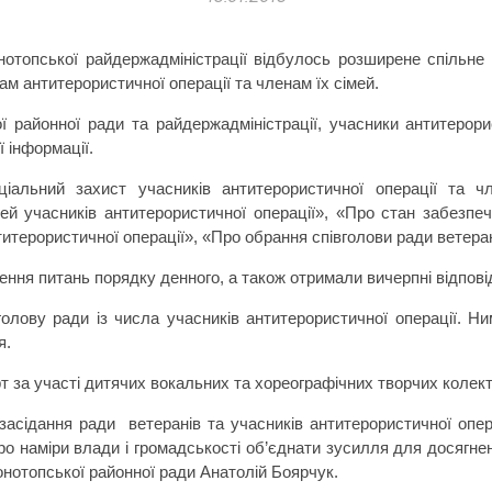
нотопської райдержадміністрації відбулось розширене спільне 
ам антитерористичної операції та членам їх сімей.
ї районної ради та райдержадміністрації, учасники антитерори
 інформації.
ціальний захист учасників антитерористичної операції та ч
тей учасників антитерористичної операції», «Про стан забезп
итерористичної операції», «Про обрання співголови ради ветеран
ння питань порядку денного, а також отримали вичерпні відповід
олову ради із числа учасників антитерористичної операції. Ни
я.
т за участі дитячих вокальних та хореографічних творчих колект
 засідання ради
ветеранів та учасників антитерористичної опе
про наміри влади і громадськості об’єднати зусилля для досягн
онотопської районної ради Анатолій Боярчук.