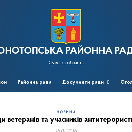
ОНОТОПСЬКА РАЙОННА РА
Сумська область
йон
Районна рада
Документи ради
Ого
НОВИНИ
и ветеранів та учасників антитерорист
15.01.2016