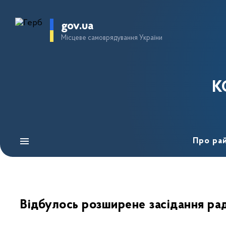
gov.ua
Місцеве самоврядування України
К
Про ра
Відбулось розширене засідання рад