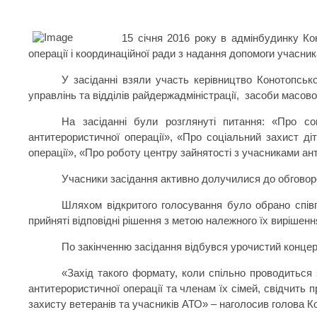
15 січня 2016 року в адмінбудинку Ко
операції і координаційної ради з надання допомоги учасник
У засіданні взяли участь керівництво Конотопсько
управлінь та відділів райдержадміністрації,
засоби масової
На засіданні були розглянуті питання: «Про со
антитерористичної операції», «Про соціальний захист ді
операції», «Про роботу центру зайнятості з учасниками ант
Учасники засідання активно долучилися до обговоре
Шляхом відкритого голосування було обрано співг
прийняті відповідні рішення з метою належного їх вирішенн
По закінченню засідання відбувся урочистий концер
«Захід такого формату, коли спільно проводиться
антитерористичної операції та членам їх сімей, свідчить 
захисту ветеранів та учасників АТО» – наголосив голова К