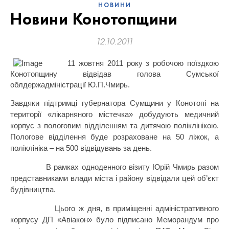
НОВИНИ
Новини Конотопщини
12.10.2011
11 жовтня 2011 року з робочою поїздкою
Конотопщину відвідав голова Сумської
облдержадміністрації Ю.П.Чмирь.
Завдяки підтримці губернатора Сумщини у Конотопі на
території «лікарняного містечка» добудують медичний
корпус з пологовим відділенням та дитячою поліклінікою.
Пологове відділення буде розраховане на 50 ліжок, а
поліклініка – на 500 відвідувань за день.
В рамках одноденного візиту Юрій Чмирь разом
представниками влади міста і району відвідали цей об’єкт
будівництва.
Цього ж дня, в приміщенні адміністративного
корпусу ДП «Авіакон» було підписано Меморандум про