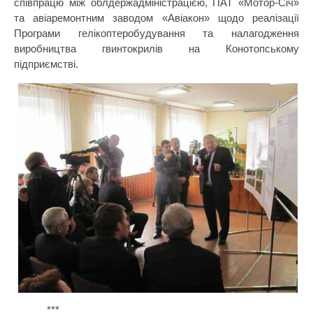
співпрацю між облдержадміністрацією, ПАТ «Мотор-Січ»
та авіаремонтним заводом «Авіакон» щодо реалізації
Програми гелікоптеробудування та налагодження
виробництва гвинтокрилів на Конотопському
підприємстві.
***